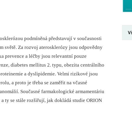
V
osklerózou podmíněná představují v současnosti
ém světě. Za rozvoj aterosklerózy jsou odpovědny
ska prevence a léčby jsou relevantní pouze
enze, diabetes mellitus 2. typu, obezita centrálního
roteinemie a dyslipidemie. Velmi rizikové jsou
lu, a proto je třeba se zaměřit na včasné
 anomálií. Současné farmakologické armamentáriu
a ty se stále rozšiřují, jak dokládá studie ORION