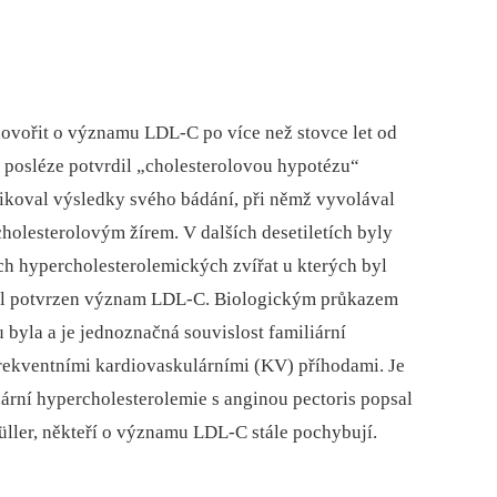
ovořit o významu LDL-C po více než stovce let od
a posléze potvrdil „cholesterolovou hypotézu“
likoval výsledky svého bádání, při němž vyvolával
cholesterolovým žírem. V dalších desetiletích byly
h hypercholesterolemických zvířat u kterých byl
 byl potvrzen význam LDL-C. Biologickým průkazem
byla a je jednoznačná souvislost familiární
rekventními kardiovaskulárními (KV) příhodami. Je
liární hypercholesterolemie s anginou pectoris popsal
Müller, někteří o významu LDL-C stále pochybují.