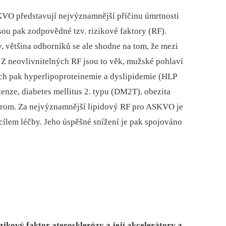
VO představují nejvýznamnější příčinu úmrtnosti
jsou pak zodpovědné tzv. rizikové faktory (RF).
, většina odborníků se ale shodne na tom, že mezi
. Z neovlivnitelných RF jsou to věk, mužské pohlaví
ých pak hyperlipoproteinemie a dyslipidemie (HLP
rtenze, diabetes mellitus 2. typu (DM2T), obezita
drom. Za nejvýznamnější lipidový RF pro ASKVO je
cílem léčby. Jeho úspěšné snížení je pak spojováno
zikový faktor aterosklerózy a její akcelerátory a