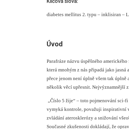
Klíčová slova:
diabetes mellitus 2. typu – inklisiran 
Úvod
Parafráze názvu úspěšného amerického f
která mnohým z nás připadá jako jasná a
přece jenom není úplně všem tak úplně 
několik věcí upřesnit. Nejvýznamnější z 
 „Číslo 5 žije“ –⁠ toto pojmenování sci-f
vymyká kontrole, považuji inspirativní
zvládání aterosklerózy a snižování vš
Současné zkušenosti dokládají, že oprav