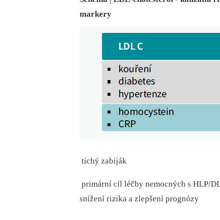
markery
 tichý zabiják
 primární cíl léčby nemocných s HLP/DL
snížení rizika a zlepšení prognózy