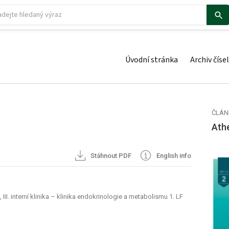
Úvodní stránka
Archiv čísel
ČLÁN
Ath
Stáhnout PDF
English info
III. interní klinika – klinika endokrinologie a metabolismu 1. LF