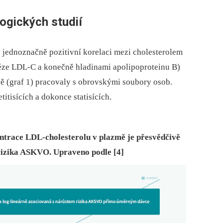
ogických studií
y jednoznačně pozitivní korelaci mezi cholesterolem
léze LDL-C a konečně hladinami apolipoproteinu B)
ě (graf 1) pracovaly s obrovskými soubory osob.
titisících a dokonce statisících.
entrace LDL-cholesterolu v plazmě je přesvědčivě
 rizika ASKVO. Upraveno podle [4]