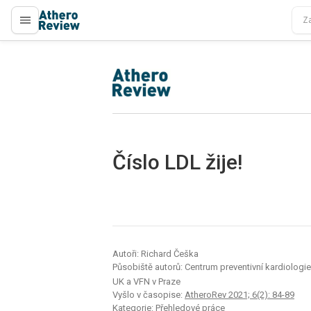
proLékaře.cz
proLékaře.cz
Číslo LDL žije!
Autoři: Richard Češka
Působiště autorů: Centrum preventivní kardiologie, 
UK a VFN v Praze
Vyšlo v časopise:
AtheroRev 2021; 6(2): 84-89
Kategorie: Přehledové práce