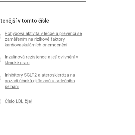
tenější v tomto čísle
Pohybová aktivita v léčbě a prevenci se
zaměřením na rizikové faktory
kardiovaskulárních onemocnění
Inzulinová rezistence a její ovlivnění v
klinické praxi
Inhibitory SGLT2 a ateroskleróza na
pozadí účinků gliflozinů u srdečního
selhání
Číslo LDL žije!