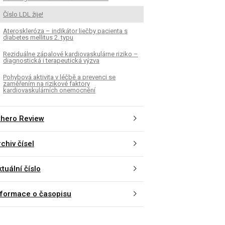
Číslo LDL žije!
Ateroskleróza – indikátor liečby pacienta s
diabetes mellitus 2. typu
Reziduálne zápalové kardiovaskulárne riziko –
diagnostická i terapeutická výzva
Pohybová aktivita v léčbě a prevenci se
zaměřením na rizikové faktory
kardiovaskulárních onemocnění
thero Review
chiv čísel
tuální číslo
nformace o časopisu