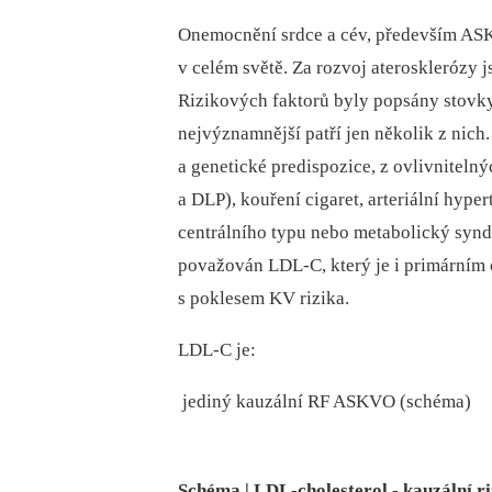
Onemocnění srdce a cév, především ASK
v celém světě. Za rozvoj aterosklerózy 
Rizikových faktorů byly popsány stovky
nejvýznamnější patří jen několik z nich
a genetické predispozice, z ovlivniteln
a DLP), kouření cigaret, arteriální hype
centrálního typu nebo metabolický syn
považován LDL-C, který je i primárním 
s poklesem KV rizika.
LDL-C je:
 jediný kauzální RF ASKVO (schéma)
Schéma | LDL-cholesterol - kauzální ri