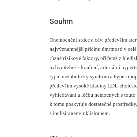
Souhrn
Onemocnění srdce a cév, především ater
nejvýznamnější příčinu úmrtnosti v cel
různé rizikové faktory, přičemž z hledi
ovlivnitelné –⁠ kouření, arteriální hypert
typu, metabolický syndrom a hyperlipop
především vysoké hladiny LDL-cholestero
vyhledávání a léčbu nemocných s touto
k tomu poskytuje dostatečné prostředky, 
s inclisiranem/inklisiranem.