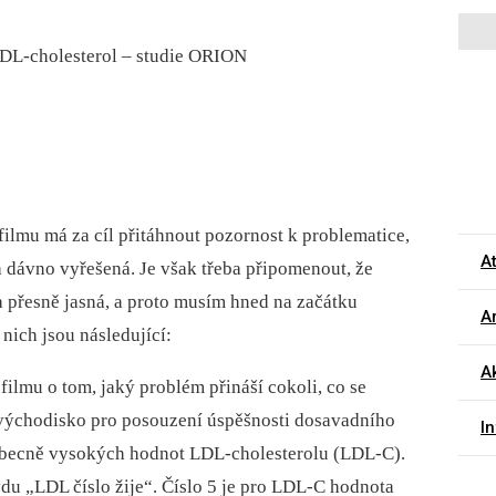
– LDL-cholesterol – studie ORION
ilmu má za cíl přitáhnout pozornost k problematice,
A
 dávno vyřešená. Je však třeba připomenout, že
a přesně jasná, a proto musím hned na začátku
Ar
nich jsou následující:
Ak
i filmu o tom, jaký problém přináší cokoli, co se
 východisko pro posouzení úspěšnosti dosavadního
I
eobecně vysokých hodnot LDL-cholesterolu (LDL-C).
du „LDL číslo žije“. Číslo 5 je pro LDL-C hodnota