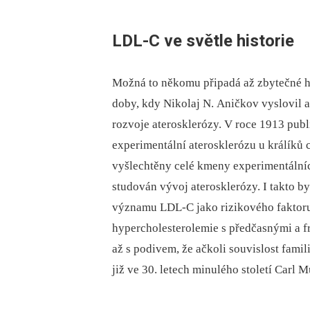
LDL-C ve světle historie
Možná to někomu připadá až zbytečné h
doby, kdy Nikolaj N. Aničkov vyslovil 
rozvoje aterosklerózy. V roce 1913 pub
experimentální aterosklerózu u králíků 
vyšlechtěny celé kmeny experimentálníc
studován vývoj aterosklerózy. I takto
významu LDL-C jako rizikového faktoru 
hypercholesterolemie s předčasnými a f
až s podivem, že ačkoli souvislost fami
již ve 30. letech minulého století Carl 