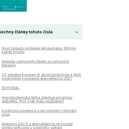
šechny články tohoto čísla
Nový způsob podávání alirokumabu: 300 mg
každé 4 týdny
Rešerše zajímavých článků ze zahraniční
literatury
24. virtuálny kongres XI. škola lipidológie a XXIX.
nové trendy v prevencii aterosklerózy 2021
EDITORIAL
Hypolipidemická léčba zlepšuje prognózu
diabetiků. Proč ji tak málo využíváme?
Inzulinová rezistence a její ovlivnění v klinické
praxi
Inhibitory SGLT2 a ateroskleróza na pozadí
účinků gliflozinů u srdečního selhání