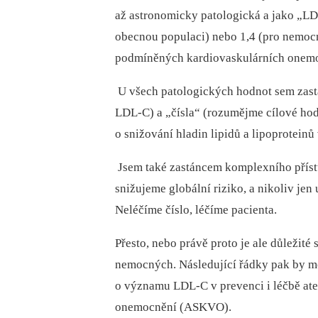
až astronomicky patologická a jako „LD
obecnou populaci) nebo 1,4 (pro nemocn
podmíněných kardiovaskulárních onem
 U všech patologických hodnot sem zast
LDL-C) a „čísla“ (rozumějme cílové hodn
o snižování hladin lipidů a lipoproteinů
 Jsem také zastáncem komplexního pří
snižujeme globální riziko, a nikoliv je
Neléčíme číslo, léčíme pacienta.
Přesto, nebo právě proto je ale důležit
nemocných. Následující řádky pak by mě
o významu LDL-C v prevenci i léčbě at
onemocnění (ASKVO).