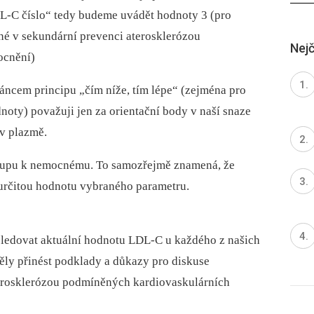
L-C číslo“ tedy budeme uvádět hodnoty 3 (pro
é v sekundární prevenci aterosklerózou
Nejč
ocnění)
áncem principu „čím níže, tím lépe“ (zejména pro
oty) považuji jen za orientační body v naší snaze
 v plazmě.
stupu k nemocnému. To samozřejmě znamená, že
n určitou hodnotu vybraného parametru.
é sledovat aktuální hodnotu LDL-C u každého z našich
ly přinést podklady a důkazy pro diskuse
erosklerózou podmíněných kardiovaskulárních