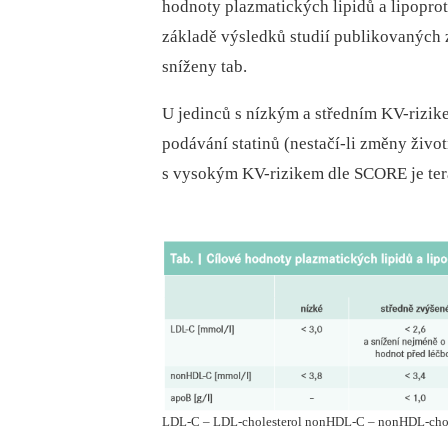
hodnoty plazmatických lipidů a lipo­prot
základě výsledků studií publikovaných 
sníženy tab.
U jedinců s nízkým a středním KV-rizik
podávání statinů (nestačí-li změny živo
s vysokým KV-rizikem dle SCORE je tera
LDL-C – LDL-cholesterol nonHDL-C – nonHDL-chole