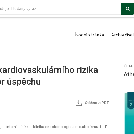
Úvodní stránka
Archiv čísel
ČLÁN
kardiovaskulárního rizika
Ath
tor úspěchu
Stáhnout PDF
III. interní klinika – klinika endokrinologie a metabolismu 1. LF