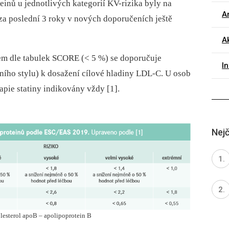
einů u jednotlivých kategorií KV-rizika byly na
Ar
za poslední 3 roky v nových doporučeních ještě
Ak
em dle tabulek SCORE (< 5 %) se doporučuje
I
tního stylu) k dosažení cílové hladiny LDL-C. U osob
pie statiny indikovány vždy [1].
Nejč
sterol apoB – apolipoprotein B