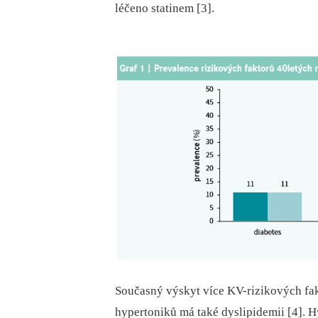
léčeno statinem [3].
Současný výskyt více KV-rizikových fak
hypertoniků má také dyslipidemii [4]. H