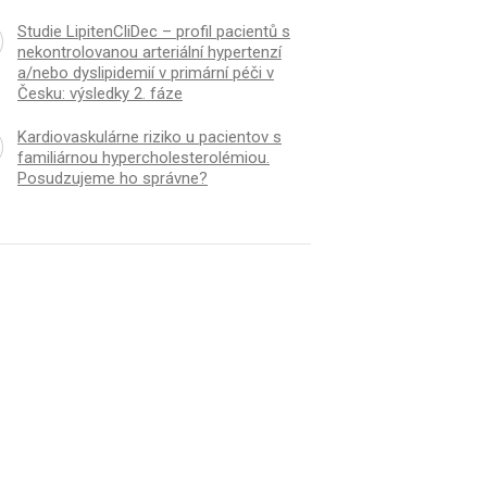
Studie LipitenCliDec – profil pacientů s
nekontrolovanou arteriální hypertenzí
a/nebo dyslipidemií v primární péči v
Česku: výsledky 2. fáze
Kardiovaskulárne riziko u pacientov s
familiárnou hypercholesterolémiou.
Posudzujeme ho správne?