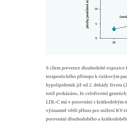
S cílem prevence dlouhodobé expozice 
terapeutického přístupu k rizikovým pa
hypolipidemik již od 2. dekády života (2
totiž prokázáno, že celoživotní genetic
LDL-C má v porovnání s krátkodobým te
významně větší přínos pro snížení KV-ri
porovnání dlouhodobého a krátkodobého 