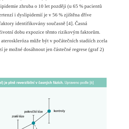
ipidemie zhruba o 10 let později (u 65 % pacientů
rtenzí i dyslipidemií je v 56 % zjištěna dříve
faktory identifikovány současně [4]. Časná
životní dobu expozice těmto rizikovým faktorům.
ateroskleróza může být v počátečních stadiích zcela
ézí je možné dosáhnout jen částečné regrese (graf 2)