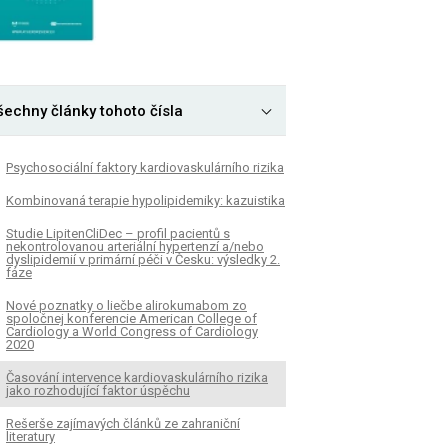
šechny články tohoto čísla
Psychosociální faktory kardiovaskulárního rizika
Kombinovaná terapie hypolipidemiky: kazuistika
Studie LipitenCliDec – profil pacientů s
nekontrolovanou arteriální hypertenzí a/nebo
dyslipidemií v primární péči v Česku: výsledky 2.
fáze
Nové poznatky o liečbe alirokumabom zo
spoločnej konferencie American College of
Cardiology a World Congress of Cardiology
2020
Časování intervence kardiovaskulárního rizika
jako rozhodující faktor úspěchu
Rešerše zajímavých článků ze zahraniční
literatury