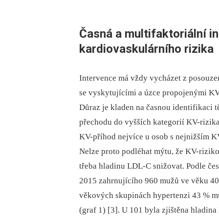
Časná a multifaktoriální i
kardiovaskulárního rizika
Intervence má vždy vycházet z posouzen
se vyskytujícími a úzce propojenými KV
Důraz je kladen na časnou identifikaci t
přechodu do vyšších kategorií KV-rizika.
KV-příhod nejvíce u osob s nejnižším KV
Nelze proto podléhat mýtu, že KV-riziko
třeba hladinu LDL-C snižovat. Podle č
2015 zahrnujícího 960 mužů ve věku 40 l
věkových skupinách hypertenzi 43 % mu
(graf 1) [3]. U 101 byla zjištěna hladi