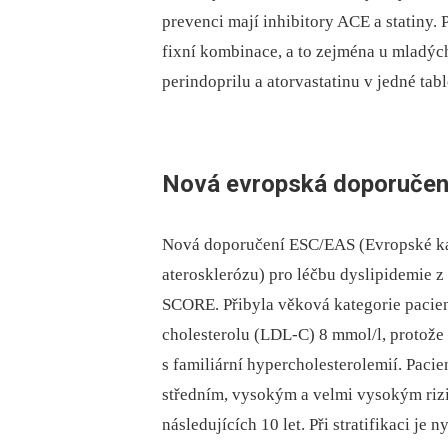
prevenci mají inhibitory ACE a statiny.
fixní kombinace, a to zejména u mladý
perindoprilu a atorvastatinu v jedné ta
Nová evropská doporučení
Nová doporučení ESC/EAS (Evropské kar
aterosklerózu) pro léčbu dyslipidemie z
SCORE. Přibyla věková kategorie pacien
cholesterolu (LDL-C) 8 mmol/l, protože
s familiární hypercholesterolemií. Pacie
středním, vysokým a velmi vysokým riz
následujících 10 let. Při stratifikaci je