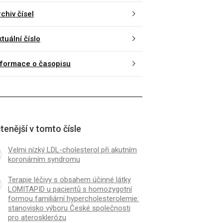
chiv čísel
tuální číslo
nformace o časopisu
tenější v tomto čísle
Velmi nízký LDL-cholesterol při akutním
koronárním syndromu
Terapie léčivy s obsahem účinné látky
LOMITAPID u pacientů s homozygotní
formou familiární hypercholesterolemie:
stanovisko výboru České společnosti
pro aterosklerózu