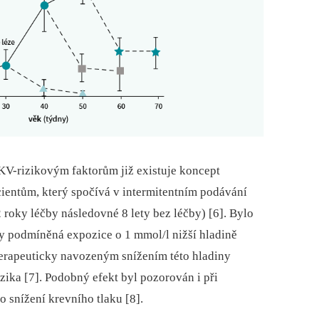
KV-rizikovým faktorům již existuje koncept
cientům, který spočívá v intermitentním podávání
 roky léčby následovné 8 lety bez léčby) [6]. Bylo
ky podmíněná expozice o 1 mmol/l nižší hladině
rapeuticky navozeným snížením této hladiny
zika [7]. Podobný efekt byl pozorován i při
snížení krevního tlaku [8].