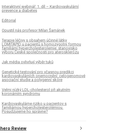
Interaktivní webinář: 1. díl – Kardiovaskulární
prevence a diabetes
Editorial
Opustil nás profesor Milan Šamánek
Terapie léčivy s obsahem účinné látky
LOMITAPID u pacientů s homozygotní formou
familiární hypercholesterolemie: stanovisko
výboru České společnosti pro aterosklerózu
Jak média ovlivňují výběr tuků
Genetické testování pro včasnou predikci
kardiovaskulárních onemocnění: celogenomové
asociační studie a polygenní skóre
Velmi nízký LDL-cholesterol při akutním
koronárním syndromu
Kardiovaskulárne riziko u pacientov s
familiárnou hypercholesterolémiou.
Posudzujeme ho správne?
thero Review