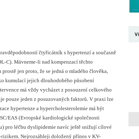
V
pravděpodobností čtyřicátník s hypertenzí a současně
DL-C). Mávneme-li nad kompenzací těchto
prostě jen proto, že se jedná o mladého člověka,
iko kumulací jejich dlouhodobého působení
ntervence má vždy vycházet z posouzení celkového
je pouze jeden z posuzovaných faktorů. V praxi lze
ace hypertenze a hypercholesterol­emie má být
SC/EAS (Evropské kardiologické společnosti
) pro léčbu dyslipidemie navíc ještě snižují cílové
izikem. Nejrozsáhleji doložený přínos v KV-