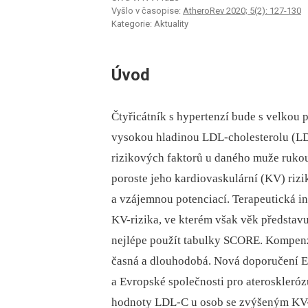
Vyšlo v časopise:
AtheroRev 2020; 5(2): 127-130
Kategorie: Aktuality
Úvod
Čtyřicátník s hypertenzí bude s velkou 
vysokou hladinou LDL-cholesterolu (L
rizikových faktorů u daného muže rukou 
poroste jeho kardiovaskulární (KV) riz
a vzájemnou potenciací. Terapeutická i
KV-rizika, ve kterém však věk představu
nejlépe použít tabulky SCORE. Kompenz
časná a dlouhodobá. Nová doporučení E
a Evropské společnosti pro aterosklerózu
hodnoty LDL-C u osob se zvýšeným KV-r