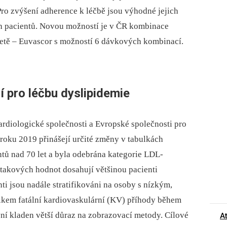
 Pro zvýšení adherence k léčbě jsou výhodné jejich
ch pacientů. Novou možností je v ČR kombinace
bletě –⁠ Euvascor s možností 6 dávkových kombinací.
 pro léčbu dyslipidemie
diologické společnosti a Evropské společnosti pro
 roku 2019 přinášejí určité změny v tabulkách
tů nad 70 let a byla odebrána kategorie LDL-
 takových hodnot dosahují většinou pacienti
nti jsou nadále stratifikováni na osoby s nízkým,
ikem fatální kardiovaskulární (KV) příhody během
 nyní kladen větší důraz na zobrazovací metody. Cílové
A