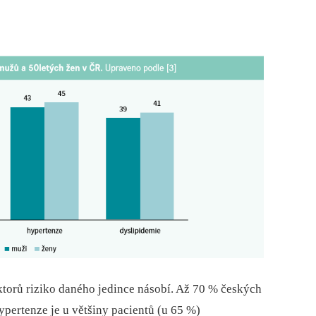
torů riziko daného jedince násobí. Až 70 % českých
ypertenze je u většiny pacientů (u 65 %)