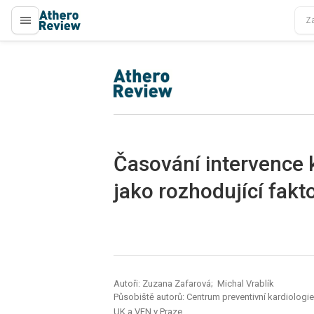
proLékaře.cz
proLékaře.cz
Časování intervence 
jako rozhodující fak
Autoři: Zuzana Zafarová; Michal Vrablík
Působiště autorů: Centrum preventivní kardiologie, 
UK a VFN v Praze