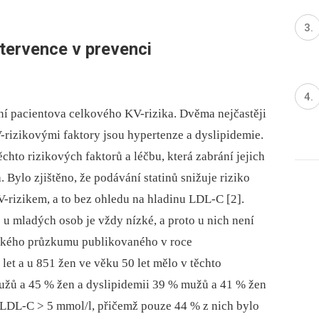
ntervence v prevenci
í pacientova celkového KV-rizika. Dvěma nejčastěji
-rizikovými faktory jsou hypertenze a dyslipidemie.
ěchto rizikových faktorů a léčbu, která zabrání jejich
 Bylo zjištěno, že podávání statinů snižuje riziko
-rizikem, a to bez ohledu na hladinu LDL-C [2].
 u mladých osob je vždy nízké, a proto u nich není
eského průzkumu publikovaného v roce
et a u 851 žen ve věku 50 let mělo v těchto
žů a 45 % žen a dyslipidemii 39 % mužů a 41 % žen
na LDL-C > 5 mmol/l, přičemž pouze 44 % z nich bylo