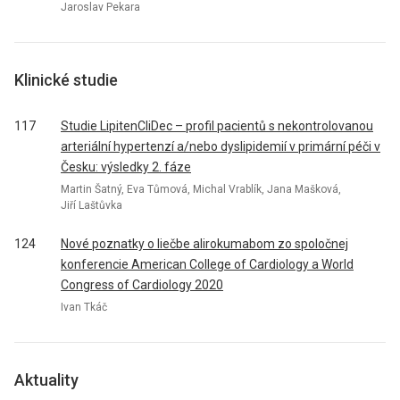
Jaroslav Pekara
Klinické studie
117
Studie LipitenCliDec – profil pacientů s nekontrolovanou
arteriální hypertenzí a/nebo dyslipidemií v primární péči v
Česku: výsledky 2. fáze
Martin Šatný, Eva Tůmová, Michal Vrablík, Jana Mašková,
Jiří Laštůvka
124
Nové poznatky o liečbe alirokumabom zo spoločnej
konferencie American College of Cardiology a World
Congress of Cardiology 2020
Ivan Tkáč
Aktuality