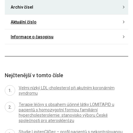
Archiv čísel
Aktuální číslo
Informace o časopisu
Nejčtenější v tomto čísle
Velmi nízký LDL-cholesterol při akutním koronárním
syndromu
Terapie léčivy s obsahem účinné látky LOMITAPID u
pacientů s homozygotní formou familiární
hypercholesterolemie: stanovisko výboru České
společnosti pro aterosklerózu
Studie LipitenCliDec – profil pacientů s nekontrolovanou