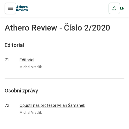
EN
proLékaře.cz
Athero Review - Číslo 2/2020
Editorial
71
Editorial
Michal Vrablík
Osobní zprávy
72
Opustil nás profesor Milan Šamánek
Michal Vrablík