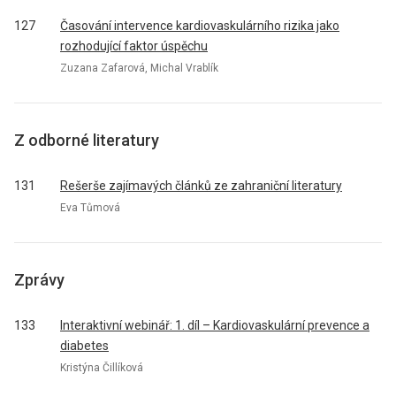
127
Časování intervence kardiovaskulárního rizika jako
rozhodující faktor úspěchu
Zuzana Zafarová, Michal Vrablík
Z odborné literatury
131
Rešerše zajímavých článků ze zahraniční literatury
Eva Tůmová
Zprávy
133
Interaktivní webinář: 1. díl – Kardiovaskulární prevence a
diabetes
Kristýna Čillíková