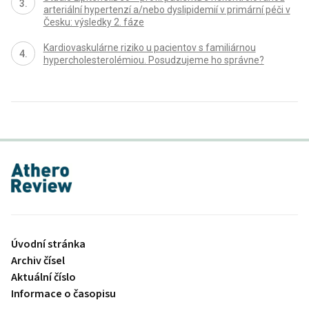
arteriální hypertenzí a/nebo dyslipidemií v primární péči v
Česku: výsledky 2. fáze
Kardiovaskulárne riziko u pacientov s familiárnou
hypercholesterolémiou. Posudzujeme ho správne?
proLékaře.cz
Úvodní stránka
Archiv čísel
Aktuální číslo
Informace o časopisu