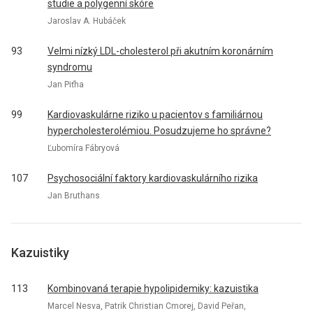
studie a polygenní skóre
Jaroslav A. Hubáček
93
Velmi nízký LDL-cholesterol při akutním koronárním
syndromu
Jan Piťha
99
Kardiovaskulárne riziko u pacientov s familiárnou
hypercholesterolémiou. Posudzujeme ho správne?
Ľubomíra Fábryová
107
Psychosociální faktory kardiovaskulárního rizika
Jan Bruthans
Kazuistiky
113
Kombinovaná terapie hypolipidemiky: kazuistika
Marcel Nesva, Patrik Christian Cmorej, David Peřan,