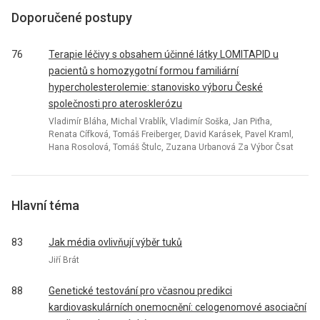
Doporučené postupy
76
Terapie léčivy s obsahem účinné látky LOMITAPID u
pacientů s homozygotní formou familiární
hypercholesterolemie: stanovisko výboru České
společnosti pro aterosklerózu
Vladimír Bláha, Michal Vrablík, Vladimír Soška, Jan Piťha,
Renata Cífková, Tomáš Freiberger, David Karásek, Pavel Kraml,
Hana Rosolová, Tomáš Štulc, Zuzana Urbanová Za Výbor Čsat
Hlavní téma
83
Jak média ovlivňují výběr tuků
Jiří Brát
88
Genetické testování pro včasnou predikci
kardiovaskulárních onemocnění: celogenomové asociační