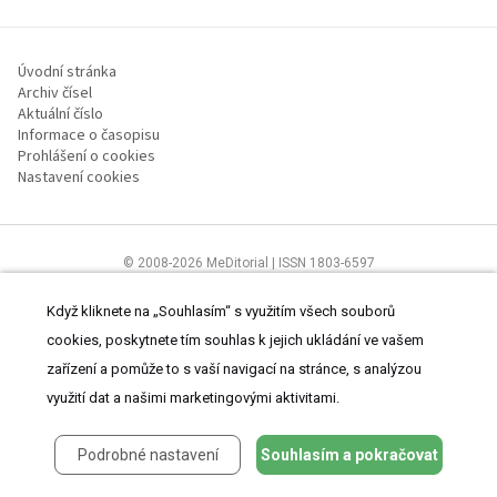
Úvodní stránka
Archiv čísel
Aktuální číslo
Informace o časopisu
Prohlášení o cookies
Nastavení cookies
© 2008-2026 MeDitorial | ISSN 1803-6597
Stránky proLékaře.cz jsou určeny výhradně odborníkům ve
zdravotnictví.
Čtěte prohlášení
a
Zásady zpracování osobních údajů
.
Když kliknete na „Souhlasím“ s využitím všech souborů
cookies, poskytnete tím souhlas k jejich ukládání ve vašem
zařízení a pomůže to s vaší navigací na stránce, s analýzou
využití dat a našimi marketingovými aktivitami.
Podrobné nastavení
Souhlasím a pokračovat