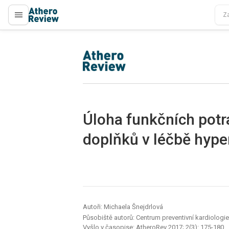
proLékaře.cz
proLékaře.cz
Úloha funkčních potr
doplňků v léčbě hype
Autoři: Michaela Šnejdrlová
Působiště autorů: Centrum preventivní kardiologie, I
Vyšlo v časopise:
AtheroRev 2017; 2(3): 175-180