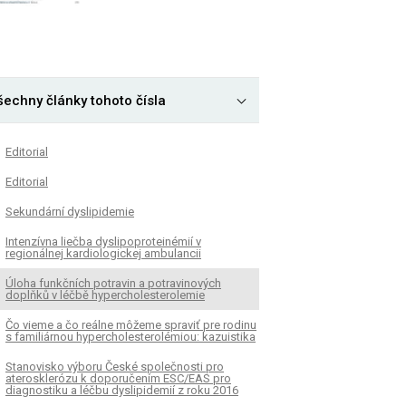
šechny články tohoto čísla
Editorial
Editorial
Sekundární dyslipidemie
Intenzívna liečba dyslipoproteinémií v
regionálnej kardiologickej ambulancii
Úloha funkčních potravin a potravinových
doplňků v léčbě hypercholesterolemie
Čo vieme a čo reálne môžeme spraviť pre rodinu
s familiárnou hypercholesterolémiou: kazuistika
Stanovisko výboru České společnosti pro
aterosklerózu k doporučením ESC/EAS pro
diagnostiku a léčbu dyslipidemií z roku 2016