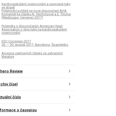
Kardiovaskulární onemocnění a nasycené tuky
ve stravě
Polemický pohled na nová doporučení AHA.
Komentář ke článku N. Teicholzové a E. Thorna
(Medscape, červenec 2017)
Polemika s doporučením American Heart
Association o vlivu tuků na kardiovaskulární
onemocnění
ESC Congress 2017
26. – 30. august 2017, Barcelona, Španielsko
Anotace zajímavých článků ze zahraniční
literatury
thero Review
chiv čísel
tuální číslo
nformace o časopisu