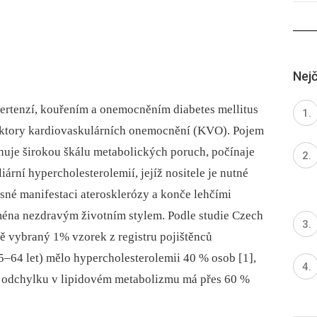
Nejč
ypertenzí, kouřením a onemocněním diabetes mellitus
faktory kardiovaskulárních onemocnění (KVO). Pojem
rnuje širokou škálu metabolických poruch, počínaje
rní hypercholesterolemií, jejíž nositele je nutné
asné manifestaci aterosklerózy a konče lehčími
éna nezdravým životním stylem. Podle studie Czech
vybraný 1% vzorek z registru pojištěnců
5–64 let) mělo hypercholesterolemii 40 % osob [1],
“ odchylku v lipidovém metabolizmu má přes 60 %