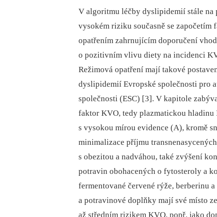
V algoritmu léčby dyslipidemií stále na
vysokém riziku současně se započetím 
opatřením zahrnujícím doporučení vhod
o pozitivním vlivu diety na incidenci KV
Režimová opatření mají takové postaven
dyslipidemií Evropské společnosti pro 
společnosti (ESC) [3]. V kapitole zabýva
faktor KVO, tedy plazmatickou hladinu
s vysokou mírou evidence (A), kromě sn
minimalizace příjmu transnenasycených
s obezitou a nadváhou, také zvýšení k
potravin obohacených o fytosteroly a 
fermentované červené rýže, berberinu a
a potravinové doplňky mají své místo ze
až středním rizikem KVO, popř. jako dop