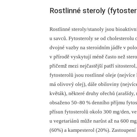
Rostlinné steroly (fytoster
Rostlinné steroly/stanoly jsou bioakti
u savců. Fytosteroly se od cholesterolu o
dvojné vazby na steroidním jádře v polo
v přírodě vyskytují méně často než stero
přičemž mezi nejčastější patří sitostero
fytosterolů jsou rostlinné oleje (nejví
má olivový olej), dále obiloviny (nejvíc
květák), některé druhy ořechů (arašídy, 
obsaženo 50–80 % denního příjmu fytost
přísun fytosterolů okolo 300 mg/den, v
u vegetariánů může narůst až na 600 mg/
(60%) a kampesterol (20%). Zastoupení