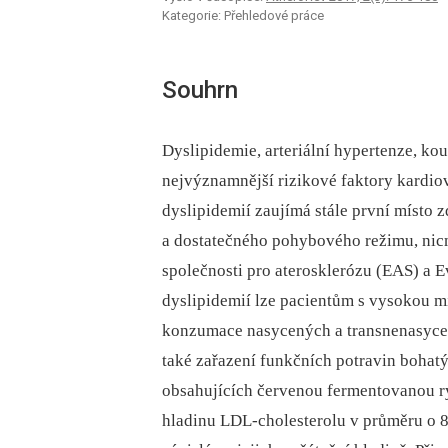
Kategorie: Přehledové práce
Souhrn
Dyslipidemie, arteriální hypertenze, kouř
nejvýznamnější rizikové faktory kardio
dyslipidemií zaujímá stále první místo z
a dostatečného pohybového režimu, nic
společnosti pro aterosklerózu (EAS) a E
dyslipidemií lze pacientům s vysokou m
konzumace nasycených a transnenasyce
také zařazení funkčních potravin bohat
obsahujících červenou fermentovanou rýž
hladinu LDL-cholesterolu v průměru o 8–