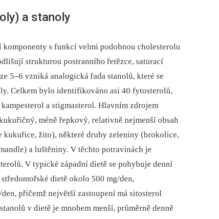
oly) a stanoly
vní komponenty s funkcí velmi podobnou cholesterolu
dlišují strukturou postranního řetězce, saturací
ze 5–6 vzniká analogická řada stanolů, které se
ly. Celkem bylo identifikováno asi 40 fytosterolů,
l, kampesterol a stigmasterol. Hlavním zdrojem
ce kukuřičný, méně řepkový, relativně nejmenší obsah
e kukuřice, žito), některé druhy zeleniny (brokolice,
mandle) a luštěniny. V těchto potravinách je
erolů. V typické západní dietě se pohybuje denní
e středomořské dietě okolo 500 mg/den,
den, přičemž největší zastoupení má sitosterol
 stanolů v dietě je mnohem menší, průměrně denně