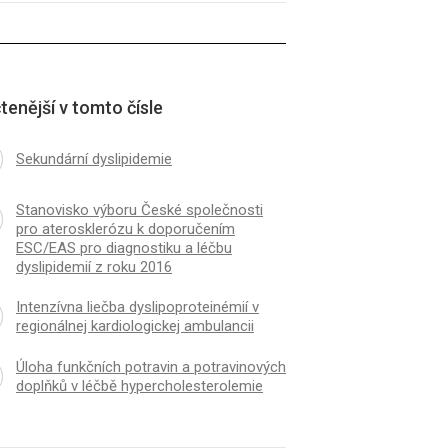
tenější v tomto čísle
Sekundární dyslipidemie
Stanovisko výboru České společnosti
pro aterosklerózu k doporučením
ESC/EAS pro diagnostiku a léčbu
dyslipidemií z roku 2016
Intenzívna liečba dyslipoproteinémií v
regionálnej kardiologickej ambulancii
Úloha funkčních potravin a potravinových
doplňků v léčbě hypercholesterolemie