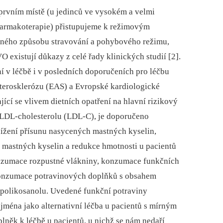
 prvním místě (u jedinců ve vysokém a velmi
farmakoterapie) přistupujeme k režimovým
ného způsobu stravování a pohybového režimu,
O existují důkazy z celé řady klinických studií [2].
í v léčbě i v posledních doporučeních pro léčbu
aterosklerózu (EAS) a Evropské kardiologické
jící se vlivem dietních opatření na hlavní rizikový
 LDL-cholesterolu (LDL-C), je doporučeno
ížení přísunu nasycených mastných kyselin,
 mastných kyselin a redukce hmotnosti u pacientů
onzumace rozpustné vlákniny, konzumace funkčních
konzumace potravinových doplňků s obsahem
 polikosanolu. Uvedené funkční potraviny
jména jako alternativní léčba u pacientů s mírným
lněk k léčbě u pacientů, u nichž se nám nedaří