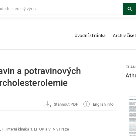
Úvodní stránka
Archiv čísel
ČLÁN
avin a potravinových
Ath
rcholesterolemie
Stáhnout PDF
English info
II. interní klinika 1. LF UK a VFN v Praze