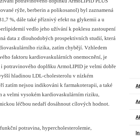
ři užívání potravinového doplňku ArmoLIPID PLUS
tované rýže, berberin a polikosanol) byl zaznamená
,7 %, dále také příznivý efekt na glykemii a u
erlipidemií vedlo jeho užívání k poklesu zastoupení
á data z dlouhodobých prospektivních studií, která
diovaskulárního rizika, zatím chybějí. Vzhledem
ového faktoru kardiovaskulárních onemocnění, je
ů i potravinového doplňku ArmoLIPID je velmi dobře
s vyšší hladinou LDL-cholesterolu v nízkém
ří zatím nejsou indikováni k farmakoterapii, a také
A
ém a velmi vysokém kardiovaskulárním riziku,
Ar
mickou léčbou nedaří dosáhnout cílových hodnot.
Ak
 funkční potravina, hypercholesterolemie,
I