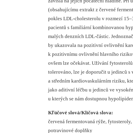
závislá na jejich počáteční hladině. P
(obsahujícímu extrakt z červené fermen
pokles LDL-cholesterolu v rozmezí 15–31
pacientů s familiární kombinovanou hyp
malých denzních LDL-částic. Jednoznačn
by ukazovala na pozitivní ovlivnění kar
k pozitivnímu ovlivnění hlavního rizik
ovšem lze očekávat. Užívání fytosterol
tolerováno, lze je doporučit u jedinců 
a středním kardiovaskulárním riziku, kte
jako aditivní léčbu u jedinců ve vysok
u kterých se nám dostupnou hypolipide
Kľúčové slová/Klíčová slova:
červená fermentovaná rýže, fytosteroly,
potravinové doplňky