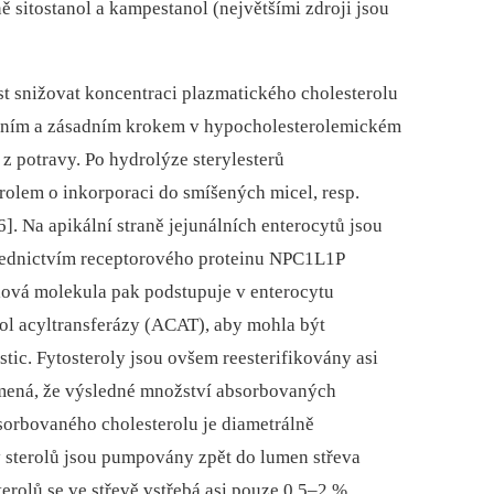
 sitostanol a kampestanol (největšími zdroji jsou
st snižovat koncentraci plazmatického cholesterolu
. Prvním a zásadním krokem v hypocholesterolemickém
 z potravy. Po hydrolýze sterylesterů
erolem o inkorporaci do smíšených micel, resp.
6]. Na apikální straně jejunálních enterocytů jsou
třednictvím receptorového proteinu NPC1L1P
olová molekula pak podstupuje v enterocytu
rol acyltransferázy (ACAT), aby mohla být
ic. Fytosteroly jsou ovšem reesterifikovány asi
namená, že výsledné množství absorbovaných
sorbovaného cholesterolu je diametrálně
y sterolů jsou pumpovány zpět do lumen střeva
erolů se ve střevě vstřebá asi pouze 0,5–2 %,