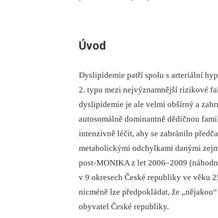
Úvod
Dyslipidemie patří spolu s arteriální h
2. typu mezi nejvýznamnější rizikové 
dyslipidemie je ale velmi obšírný a zah
autosomálně dominantně dědičnou familiá
intenzivně léčit, aby se zabránilo předč
metabolickými odchylkami danými zejm
post-MONIKA z let 2006–2009 (náhodně 
v 9 okresech České republiky ve věku 2
nicméně lze předpokládat, že „nějakou
obyvatel České republiky.