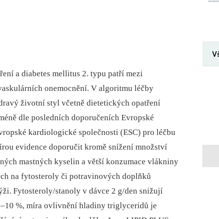
V
ení a diabetes mellitus 2. typu patří mezi
vaskulárních onemocnění. V algoritmu léčby
dravý životní styl včetně dietetických opatření
méně dle posledních doporučeních Evropské
vropské kardiologické společnosti (ESC) pro léčbu
írou evidence doporučit kromě snížení množství
ných mastných kyselin a větší konzumace vlákniny
ých na fytosteroly či potravinových doplňků
i. Fytosteroly/stanoly v dávce 2 g/den snižují
10 %, míra ovlivnění hladiny triglyceridů je