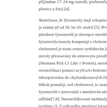
přijímáme 17–24 mg stanolů, preferenčně
pšenice a žito) [4].
Skutečnost, že fytosteroly mají schopno
je známá již od 50. let 20. století [5]
působení fytosterolů je absorpce sterolů
fytosteroly/stanoly kompetují s cholest
cholesterol je touto cestou vytěsňován [
steroly přesouvány do enterocytu pros
(Niemann Pick C1 Like 1 Protein), ster
reesterifikaci pomoci acylCoA choleste
inkorporována do chylomikronových část
60krát pomaleji, než cholesterol, to z
fytosterolů v porovnání s množstvím ab
odlišné[7,8]. Neesterifikované molekul
(schéma 1). Z celkového množství fytost