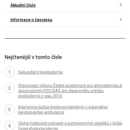
Aktuální číslo
Informace o časopisu
Nejčtenější v tomto čísle
Sekundární dyslipidemie
Stanovisko výboru České společnosti pro aterosklerózu k
doporučením ESC/EAS pro diagnostiku a léčbu
dyslipidemií z roku 2016
Intenzívna liečba dyslipoproteinémií v regionálnej
kardiologickej ambulancii
Úloha funkčních potravin a potravinových doplňků v léčbě
hypercholesterolemie