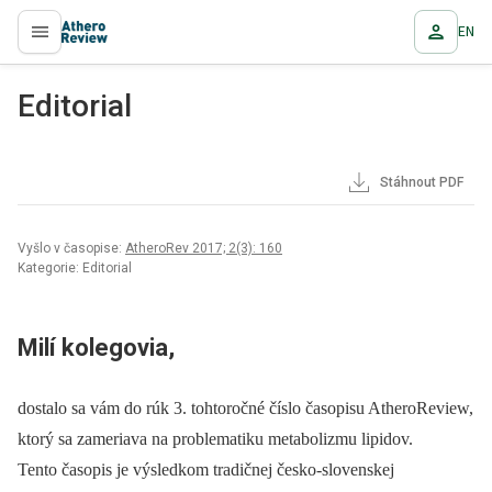
EN
proLékaře.cz
Editorial
Stáhnout PDF
Vyšlo v časopise:
AtheroRev 2017; 2(3): 160
Kategorie: Editorial
Milí kolegovia,
dostalo sa vám do rúk 3. tohtoročné číslo časopisu AtheroReview,
ktorý sa zameriava na problematiku metabolizmu lipidov.
Tento časopis je výsledkom tradičnej česko-slovenskej