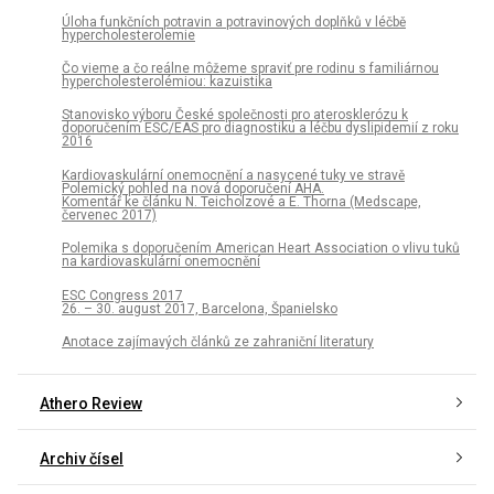
Úloha funkčních potravin a potravinových doplňků v léčbě
hypercholesterolemie
Čo vieme a čo reálne môžeme spraviť pre rodinu s familiárnou
hypercholesterolémiou: kazuistika
Stanovisko výboru České společnosti pro aterosklerózu k
doporučením ESC/EAS pro diagnostiku a léčbu dyslipidemií z roku
2016
Kardiovaskulární onemocnění a nasycené tuky ve stravě
Polemický pohled na nová doporučení AHA.
Komentář ke článku N. Teicholzové a E. Thorna (Medscape,
červenec 2017)
Polemika s doporučením American Heart Association o vlivu tuků
na kardiovaskulární onemocnění
ESC Congress 2017
26. – 30. august 2017, Barcelona, Španielsko
Anotace zajímavých článků ze zahraniční literatury
Athero Review
Archiv čísel