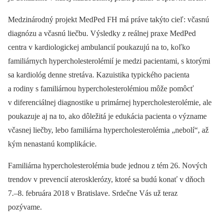
Medzinárodný projekt MedPed FH má práve takýto cieľ: včasnú
diagnózu a včasnú liečbu. Výsledky z reálnej praxe MedPed
centra v kardiologickej ambulancií poukazujú na to, koľko
familiárnych hypercholesterolémií je medzi pacientami, s ktorými
sa kardiológ denne stretáva. Kazuistika typického pacienta
a rodiny s familiárnou hypercholesterolémiou môže pomôcť
v diferenciálnej diagnostike u primárnej hypercholesterolémie, ale
poukazuje aj na to, ako dôležitá je edukácia pacienta o význame
včasnej liečby, lebo familiárna hypercholesterolémia „nebolí“, až
kým nenastanú komplikácie.
Familiárna hypercholesterolémia bude jednou z tém 26. Nových
trendov v prevencií aterosklerózy, ktoré sa budú konať v dňoch
7.–8. februára 2018 v Bratislave. Srdečne Vás už teraz
pozývame.