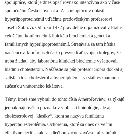
spolupráce, ktorá je dnes opäť rovnako intenzívna ako v čase
spoločného Československa. Za spoluprácu v oblasti
hyperlipoproteinémií vďačíme predovšetkým profesorovi
Josefu Šobrovi. Od roku 1972 pravidelne organizoval v Prahe
celoštátnu konferenciu Klinická a biochemická genetika
familiárnych hyperlipoproteinémií. Stretávala sa tam hŕstka
nadšencov, ktorí museli často presviedčať svojich kolegov, že
treba žiadať, aby laboratória klinickej biochémie vyšetrovali
hladinu cholesterolu. Našťastie sa pán profesor Šobra dočkal aj
satisfakcie a cholesterol a hyperlipidémia sa stali významnou
súčasťou vnútorného lekárstva.
Témy, ktoré sme vybrali do tohto čísla AtheroReview, sa týkajú
jednak najnovších poznatkov v oblasti lipidológie, ale aj
cholesterolovej „klasiky“, ktorá sa nazýva familiárna
hypercholesterolémia. Ochorenia, ktoré sa dnes dá veľmi
efektívne liečiť, a ak sa s liečbou začne zavčasu, aj zabrániť