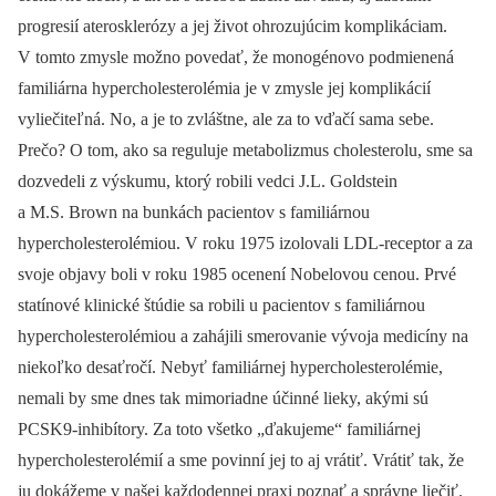
progresií aterosklerózy a jej život ohrozujúcim komplikáciam.
V tomto zmysle možno povedať, že monogénovo podmienená
familiárna hypercholesterolémia je v zmysle jej komplikácií
vyliečiteľná. No, a je to zvláštne, ale za to vďačí sama sebe.
Prečo? O tom, ako sa reguluje metabolizmus cholesterolu, sme sa
dozvedeli z výskumu, ktorý robili vedci J.L. Goldstein
a M.S. Brown na bunkách pacientov s familiárnou
hypercholesterolémiou. V roku 1975 izolovali LDL-receptor a za
svoje objavy boli v roku 1985 ocenení Nobelovou cenou. Prvé
statínové klinické štúdie sa robili u pacientov s familiárnou
hypercholesterolémiou a zahájili smerovanie vývoja medicíny na
niekoľko desaťročí. Nebyť familiárnej hypercholesterolémie,
nemali by sme dnes tak mimoriadne účinné lieky, akými sú
PCSK9-inhibítory. Za toto všetko „ďakujeme“ familiárnej
hypercholesterolémií a sme povinní jej to aj vrátiť. Vrátiť tak, že
ju dokážeme v našej každodennej praxi poznať a správne liečiť.