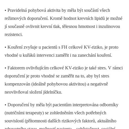
• Pravidelná pohybová aktivita by měla být součástí všech
režimových doporučení. Kromě hodnot krevních lipidů je možné
jí současně ovlivnit krevní tlak, tělesnou hmotnost i inzulinovou
rezistenci.
• Kouření zvyšuje u pacientů s FH celkové KV-riziko, je proto
vhodné u kuřáků intervenci zaměřit i na zanechání kouření.
• Faktorem ovlivňujícím celkové KV-riziko je také stres. V rámci
doporučení je proto vhodné se zaměřit na to, aby byl stres
kompenzován (ideálně pohybovou aktivitou) a negativně
neovlivňoval složení jídelníčku.
• Doporučení by měla být pacientům interpretována odborníky
(nutričními terapeuty) se zohledněním všech potřebných
souvislostí (přítomnosti dalších rizikových faktorů, aktuálního
zdravotního stavu, možností pacienta –⁠ soběstačnost, sociální