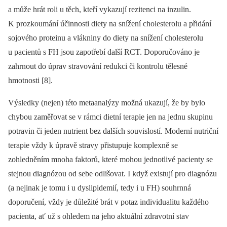
a může hrát roli u těch, kteří vykazují rezitenci na inzulin.
K prozkoumání účinnosti diety na snížení cholesterolu a přidání
sojového proteinu a vlákniny do diety na snížení cholesterolu
u pacientů s FH jsou zapotřebí další RCT. Doporučováno je
zahrnout do úprav stravování redukci či kontrolu tělesné
hmotnosti [8].
Výsledky (nejen) této metaanalýzy možná ukazují, že by bylo
chybou zaměřovat se v rámci dietní terapie jen na jednu skupinu
potravin či jeden nutrient bez dalších souvislostí. Moderní nutriční
terapie vždy k úpravě stravy přistupuje komplexně se
zohledněním mnoha faktorů, které mohou jednotlivé pacienty se
stejnou diagnózou od sebe odlišovat. I když existují pro diagnózu
(a nejinak je tomu i u dyslipidemií, tedy i u FH) souhrnná
doporučení, vždy je důležité brát v potaz individualitu každého
pacienta, ať už s ohledem na jeho aktuální zdravotní stav