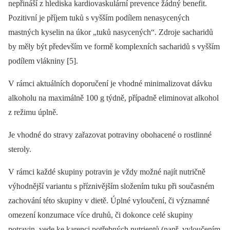
nepřináší z hlediska kardiovaskulární prevence žádný benefit.
Pozitivní je příjem tuků s vyšším podílem nenasycených
mastných kyselin na úkor „tuků nasycených“. Zdroje sacharidů
by měly být především ve formě komplexních sacharidů s vyšším
podílem vlákniny [5].
V rámci aktuálních doporučení je vhodné minimalizovat dávku
alkoholu na maximálně 100 g týdně, případně eliminovat alkohol
z režimu úplně.
Je vhodné do stravy zařazovat potraviny obohacené o rostlinné
steroly.
V rámci každé skupiny potravin je vždy možné najít nutričně
výhodnější variantu s příznivějším složením tuku při současném
zachování této skupiny v dietě. Úplné vyloučení, či významné
omezení konzumace více druhů, či dokonce celé skupiny
potravin, vede ke karenci potřebných nutrientů (např. vyloučením