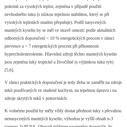
pokrmů za vysokých teplot, zejména v případě použití
nevhodného tuku (s nízkou tepelnou stabilitou, který se při
vysokých teplotách snadno přepaluje). Podíl nasycených
mastných kyselin by se měl ve stravě omezit: podle aktuálních
odborných doporučení < 10 % energetických procent v rámci
prevence a < 7 energetických procent při přítomnosti
hypercholesterolemie. Hlavními zdroji těchto mastných kyselin
jsou zejména tuky tropické a živočišné (s výjimkou tuku ryb)
[5,6].
V rámci praktických doporučení je tedy třeba se zaměřit na zdroje
tuků používaných ve studené kuchyni, na tepelnou úpravu i na
zdroje skrytých tuků v potravinách.
K volnému použití by měly vždy dostat přednost tuky s převahou
nenasycených mastných kyselin, výhodou je vyšší obsah n-3
(omega-3) PUFA. Obecně můžeme pacientům doporučit, že