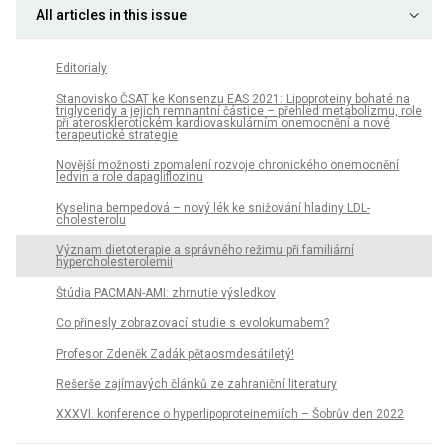
All articles in this issue
Editorialy
Stanovisko ČSAT ke Konsenzu EAS 2021: Lipoproteiny bohaté na
triglyceridy a jejich remnantní částice – přehled metabolizmu, role
při aterosklerotickém kardiovaskulárním onemocnění a nové
terapeutické strategie
Novější možnosti zpomalení rozvoje chronického onemocnění
ledvin a role dapagliflozinu
Kyselina bempedová – nový lék ke snižování hladiny LDL-
cholesterolu
Význam dietoterapie a správného režimu při familiární
hypercholesterolemii
Štúdia PACMAN-AMI: zhrnutie výsledkov
Co přinesly zobrazovací studie s evolokumabem?
Profesor Zdeněk Zadák pětaosmdesátiletý!
Rešerše zajímavých článků ze zahraniční literatury
XXXVI. konference o hyperlipoproteinemiích – Šobrův den 2022