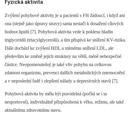
Fyzická aktivita
Zvýšení pohybové aktivity je u pacientů s FH žádoucí, i když ani
ona (stejně jako úpravy stravy) sama nestačí k dosažení cílových
hodnot lipidů [7]. Pohybová aktivita vede k poklesu hladin
triglyceridů (triacylglycerolů), a tím přispívá ke snížení KV-rizika.
Dále dochází ke zvýšení HDL a mírnému snížení LDL, ale
především ke změně jejich struktury na větší, méně nebezpečné
částice. Neopomenutelný je také vliv pohybu na celkovou
zdatnost organizmu, prevenci dalších metabolických onemocnění
a v neposlední řadě i zlepšení nálady a depresivních stavů [7].
Pohybová aktivita by měla být pravidelná (počítá se i ta
nesportovní), individuálně přizpůsobená k věku, režimu, ale také
aktuálnímu zdravotnímu stavu.