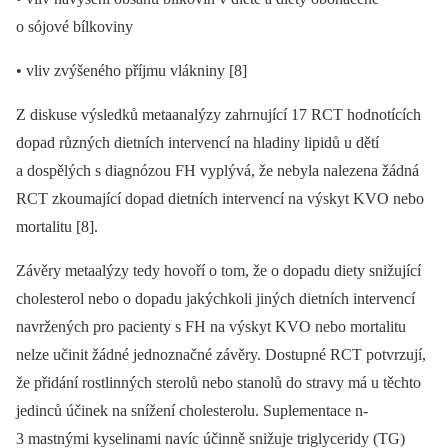
o sójové bílkoviny
• vliv zvýšeného příjmu vlákniny [8]
Z diskuse výsledků metaanalýzy zahrnující 17 RCT hodnotících
dopad různých dietních intervencí na hladiny lipidů u dětí
a dospělých s diagnózou FH vyplývá, že nebyla nalezena žádná
RCT zkoumající dopad dietních intervencí na výskyt KVO nebo
mortalitu [8].
Závěry metaalýzy tedy hovoří o tom, že o dopadu diety snižující
cholesterol nebo o dopadu jakýchkoli jiných dietních intervencí
navržených pro pacienty s FH na výskyt KVO nebo mortalitu
nelze učinit žádné jednoznačné závěry. Dostupné RCT potvrzují,
že přidání rostlinných sterolů nebo stanolů do stravy má u těchto
jedinců účinek na snížení cholesterolu. Suplementace n-
3 mastnými kyselinami navíc účinně snižuje triglyceridy (TG)