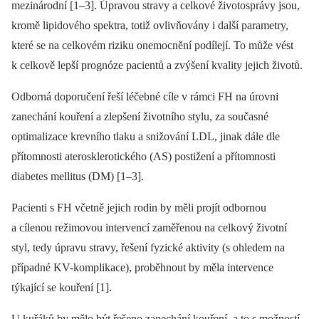
mezinárodní [1–3]. Úpravou stravy a celkové životosprávy jsou,
kromě lipidového spektra, totiž ovlivňovány i další parametry,
které se na celkovém riziku onemocnění podílejí. To může vést
k celkově lepší prognóze pacientů a zvýšení kvality jejich životů.
Odborná doporučení řeší léčebné cíle v rámci FH na úrovni
zanechání kouření a zlepšení životního stylu, za současné
optimalizace krevního tlaku a snižování LDL, jinak dále dle
přítomnosti aterosklerotického (AS) postižení a přítomnosti
diabetes mellitus (DM) [1–3].
Pacienti s FH včetně jejich rodin by měli projít odbornou
a cílenou režimovou intervencí zaměřenou na celkový životní
styl, tedy úpravu stravy, řešení fyzické aktivity (s ohledem na
případné KV-komplikace), proběhnout by měla intervence
týkající se kouření [1].
U kuřáků by mělo být řešeno zanechání kouření, a to s možností