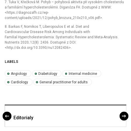
7. Tuka V, Křečková M. Pohyb –⁠ pohybová aktivita při vysokém cholesterolu
a familiární hypercholesterolémii. Diganóza FH. Dostupné z WWW:
<https://diagnozafh.cz/wp-
content/uploads/2021/12/pohyb_brozura_210x210_v06.pdf>.
8. Barkas F, Nomikos T, Liberopoulos E et al. Diet and
Cardiovascular Disease Risk Among Individuals with
Familial Hypercholesterolemia: Systematic Review and Meta-Analysis.
Nutrients 2020; 12(8): 2436. Dostupné z DOI:
<http://dx.doi.org/10.3390/nu12082436>.
LABELS
Angiology
Diabetology
Internal medicine
Cardiology
General practitioner for adults
Editorialy