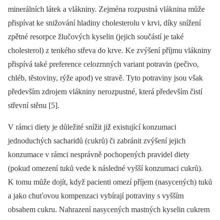
minerálních látek a vlákniny. Zejména rozpustná vláknina může
přispívat ke snižování hladiny cholesterolu v krvi, díky snížení
zpětné resorpce žlučových kyselin (jejich součástí je také
cholesterol) z tenkého střeva do krve. Ke zvýšení příjmu vlákniny
přispívá také preference celozrnných variant potravin (pečivo,
chléb, těstoviny, rýže apod) ve stravě. Tyto potraviny jsou však
především zdrojem vlákniny nerozpustné, která především čistí
střevní stěnu [5].
V rámci diety je důležité snížit již existující konzumaci
jednoduchých sacharidů (cukrů) či zabránit zvýšení jejich
konzumace v rámci nesprávně pochopených pravidel diety
(pokud omezení tuků vede k následné vyšší konzumaci cukrů).
K tomu může dojít, když pacienti omezí příjem (nasycených) tuků
a jako chuťovou kompenzaci vybírají potraviny s vyšším
obsahem cukru. Nahrazení nasycených mastných kyselin cukrem