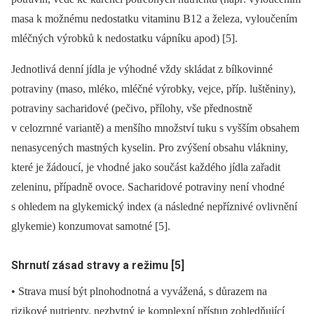
masa k možnému nedostatku vitaminu B12 a železa, vyloučením
mléčných výrobků k nedostatku vápníku apod) [5].
Jednotlivá denní jídla je výhodné vždy skládat z bílkovinné
potraviny (maso, mléko, mléčné výrobky, vejce, příp. luštěniny),
potraviny sacharidové (pečivo, přílohy, vše přednostně
v celozrnné variantě) a menšího množství tuku s vyšším obsahem
nenasycených mastných kyselin. Pro zvýšení obsahu vlákniny,
které je žádoucí, je vhodné jako součást každého jídla zařadit
zeleninu, případně ovoce. Sacharidové potraviny není vhodné
s ohledem na glykemický index (a následné nepříznivé ovlivnění
glykemie) konzumovat samotné [5].
Shrnutí zásad stravy a režimu [5]
• Strava musí být plnohodnotná a vyvážená, s důrazem na
rizikové nutrienty, nezbytný je komplexní přístup zohledňující