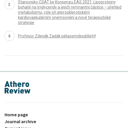
Stanovisko ČSAT ke Konsenzu EAS 2021: Lipoproteiny
bohaté na triglyceridy a jejich remnantní částice – přehled
metabolizmu, role při aterosklerotickém
kardiovaskulárním onemocnění a nové terapeutické
strategie
Profesor Zdeněk Zadák pětaosmdesátiletý!
proLékaře.cz
Home page
Journal archive