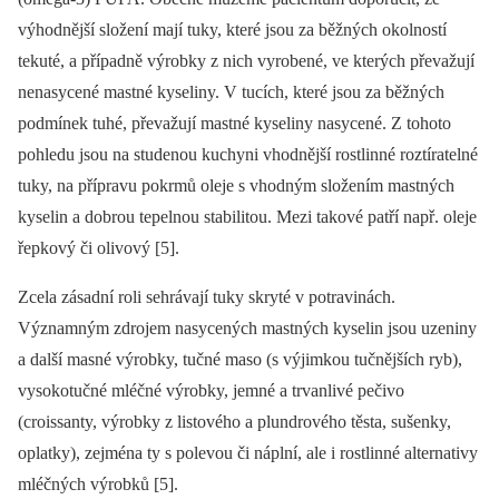
výhodnější složení mají tuky, které jsou za běžných okolností
tekuté, a případně výrobky z nich vyrobené, ve kterých převažují
nenasycené mastné kyseliny. V tucích, které jsou za běžných
podmínek tuhé, převažují mastné kyseliny nasycené. Z tohoto
pohledu jsou na studenou kuchyni vhodnější rostlinné roztíratelné
tuky, na přípravu pokrmů oleje s vhodným složením mastných
kyselin a dobrou tepelnou stabilitou. Mezi takové patří např. oleje
řepkový či olivový [5].
Zcela zásadní roli sehrávají tuky skryté v potravinách.
Významným zdrojem nasycených mastných kyselin jsou uzeniny
a další masné výrobky, tučné maso (s výjimkou tučnějších ryb),
vysokotučné mléčné výrobky, jemné a trvanlivé pečivo
(croissanty, výrobky z listového a plundrového těsta, sušenky,
oplatky), zejména ty s polevou či náplní, ale i rostlinné alternativy
mléčných výrobků [5].