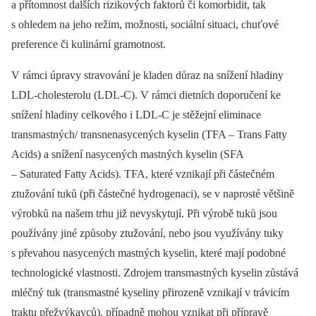
a přítomnost dalších rizikových faktorů či komorbidit, tak
s ohledem na jeho režim, možnosti, sociální situaci, chuťové
preference či kulinární gramotnost.
V rámci úpravy stravování je kladen důraz na snížení hladiny
LDL-cholesterolu (LDL-C). V rámci dietních doporučení ke
snížení hladiny celkového i LDL-C je stěžejní eliminace
transmastných/ transnenasycených kyselin (TFA –⁠ Trans Fatty
Acids) a snížení nasycených mastných kyselin (SFA
–⁠ Saturated Fatty Acids). TFA, které vznikají při částečném
ztužování tuků (při částečné hydrogenaci), se v naprosté většině
výrobků na našem trhu již nevyskytují. Při výrobě tuků jsou
používány jiné způsoby ztužování, nebo jsou využívány tuky
s převahou nasycených mastných kyselin, které mají podobné
technologické vlastnosti. Zdrojem transmastných kyselin zůstává
mléčný tuk (transmastné kyseliny přirozeně vznikají v trávicím
traktu přežvýkavců), případně mohou vznikat při přípravě