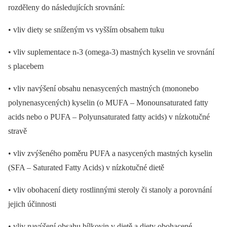
rozděleny do následujících srovnání:
• vliv diety se sníženým vs vyšším obsahem tuku
• vliv suplementace n-3 (omega-3) mastných kyselin ve srovnání
s placebem
• vliv navýšení obsahu nenasycených mastných (mononebo
polynenasycených) kyselin (o MUFA –⁠ Monounsaturated fatty
acids nebo o PUFA –⁠ Polyunsaturated fatty acids) v nízkotučné
stravě
• vliv zvýšeného poměru PUFA a nasycených mastných kyselin
(SFA –⁠ Saturated Fatty Acids) v nízkotučné dietě
• vliv obohacení diety rostlinnými steroly či stanoly a porovnání
jejich účinnosti
• vliv navýšení obsahu bílkovin v dietě a diety obohacené