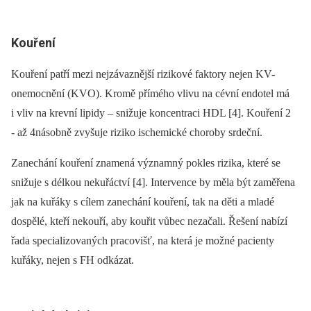
Kouření
Kouření patří mezi nejzávaznější rizikové faktory nejen KV-
onemocnění (KVO). Kromě přímého vlivu na cévní endotel má
i vliv na krevní lipidy –⁠ snižuje koncentraci HDL [4]. Kouření 2
-⁠ až 4násobně zvyšuje riziko ischemické choroby srdeční.
Zanechání kouření znamená významný pokles rizika, které se
snižuje s délkou nekuřáctví [4]. Intervence by měla být zaměřena
jak na kuřáky s cílem zanechání kouření, tak na děti a mladé
dospělé, kteří nekouří, aby kouřit vůbec nezačali. Řešení nabízí
řada specializovaných pracovišť, na která je možné pacienty
kuřáky, nejen s FH odkázat.