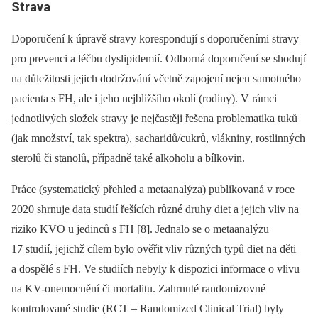
Strava
Doporučení k úpravě stravy korespondují s doporučeními stravy
pro prevenci a léčbu dyslipidemií. Odborná doporučení se shodují
na důležitosti jejich dodržování včetně zapojení nejen samotného
pacienta s FH, ale i jeho nejbližšího okolí (rodiny). V rámci
jednotlivých složek stravy je nejčastěji řešena problematika tuků
(jak množství, tak spektra), sacharidů/cukrů, vlákniny, rostlinných
sterolů či stanolů, případně také alkoholu a bílkovin.
Práce (systematický přehled a metaanalýza) publikovaná v roce
2020 shrnuje data studií řešících různé druhy diet a jejich vliv na
riziko KVO u jedinců s FH [8]. Jednalo se o metaanalýzu
17 studií, jejichž cílem bylo ověřit vliv různých typů diet na děti
a dospělé s FH. Ve studiích nebyly k dispozici informace o vlivu
na KV-onemocnění či mortalitu. Zahrnuté randomizovné
kontrolované studie (RCT –⁠ Randomized Clinical Trial) byly