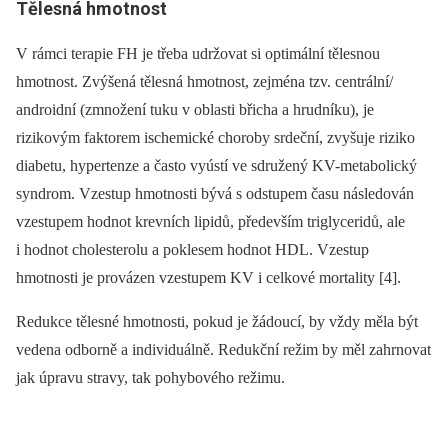
Tělesná hmotnost
V rámci terapie FH je třeba udržovat si optimální tělesnou
hmotnost. Zvýšená tělesná hmotnost, zejména tzv. centrální/
androidní (zmnožení tuku v oblasti břicha a hrudníku), je
rizikovým faktorem ischemické choroby srdeční, zvyšuje riziko
diabetu, hypertenze a často vyústí ve sdružený KV-metabolický
syndrom. Vzestup hmotnosti bývá s odstupem času následován
vzestupem hodnot krevních lipidů, především triglyceridů, ale
i hodnot cholesterolu a poklesem hodnot HDL. Vzestup
hmotnosti je provázen vzestupem KV i celkové mortality [4].
Redukce tělesné hmotnosti, pokud je žádoucí, by vždy měla být
vedena odborně a individuálně. Redukční režim by měl zahrnovat
jak úpravu stravy, tak pohybového režimu.