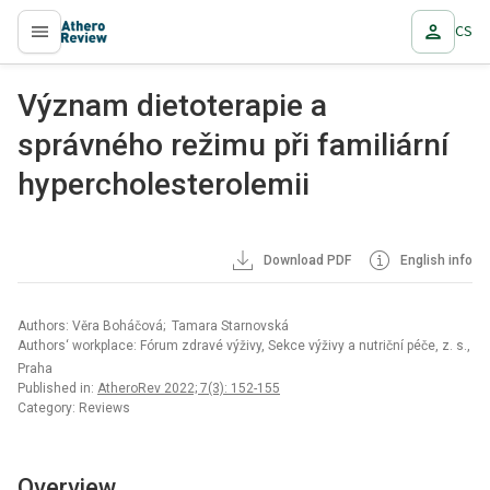
CS
proLékaře.cz
Význam dietoterapie a
správného režimu při familiární
hypercholesterolemii
Download PDF
English info
Authors: Věra Boháčová; Tamara Starnovská
Authors‘ workplace: Fórum zdravé výživy, Sekce výživy a nutriční péče, z. s.,
Praha
Published in:
AtheroRev 2022; 7(3): 152-155
Category: Reviews
Overview