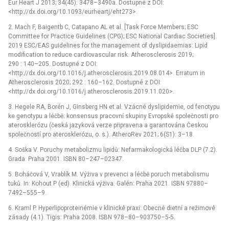
Eur Heart J 2013; 34(45): 3478–3490a. Dostupné z DOI:
<http://dx.doi.org/10.1093/eurheartj/eht273>.
2. Mach F, Baigentb C, Catapano AL et al. [Task Force Members; ESC
Committee for Practice Guidelines (CPG); ESC National Cardiac Societies].
2019 ESC/EAS guidelines for the management of dyslipidaemias: Lipid
modification to reduce cardiovascular risk. Atherosclerosis 2019;
290 : 140–205. Dostupné z DOI:
<http://dx.doi.org/10.1016/j.atherosclerosis.2019.08.014>. Erratum in
Atherosclerosis 2020; 292 : 160–162. Dostupné z DOI:
<http://dx.doi.org/10.1016/j.atherosclerosis.2019.11.020>.
3. Hegele RA, Borén J, Ginsberg HN et al. Vzácné dyslipidemie, od fenotypu
ke genotypu a léčbě: konsensus pracovní skupiny Evropské společnosti pro
aterosklerózu (česká jazyková verze připravena a garantována Českou
společností pro aterosklerózu, o. s.). AtheroRev 2021; 6(S1): 3–18.
4. Soška V. Poruchy metabolizmu lipidů: Nefarmakologická léčba DLP (7.2).
Grada: Praha 2001. ISBN 80–247–02347.
5. Boháčová V, Vrablík M. Výživa v prevenci a léčbě poruch metabolismu
tuků. In: Kohout P (ed). Klinická výživa. Galén: Praha 2021. ISBN 97880–
7492–555–9.
6. Kraml P. Hyperlipoproteinémie v klinické praxi: Obecné dietní a režimové
zásady (4.1). Tigis: Praha 2008. ISBN 978–80–903750–5-5.