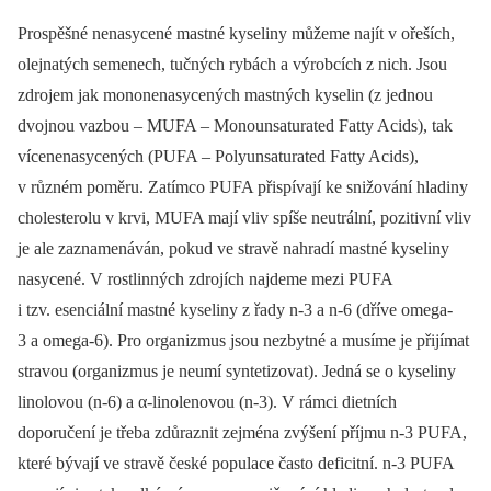
Prospěšné nenasycené mastné kyseliny můžeme najít v ořeších,
olejnatých semenech, tučných rybách a výrobcích z nich. Jsou
zdrojem jak mononenasycených mastných kyselin (z jednou
dvojnou vazbou –⁠ MUFA –⁠ Monounsaturated Fatty Acids), tak
vícenenasycených (PUFA –⁠ Polyunsaturated Fatty Acids),
v různém poměru. Zatímco PUFA přispívají ke snižování hladiny
cholesterolu v krvi, MUFA mají vliv spíše neutrální, pozitivní vliv
je ale zaznamenáván, pokud ve stravě nahradí mastné kyseliny
nasycené. V rostlinných zdrojích najdeme mezi PUFA
i tzv. esenciální mastné kyseliny z řady n-3 a n-6 (dříve omega-
3 a omega-6). Pro organizmus jsou nezbytné a musíme je přijímat
stravou (organizmus je neumí syntetizovat). Jedná se o kyseliny
linolovou (n-6) a α-linolenovou (n-3). V rámci dietních
doporučení je třeba zdůraznit zejména zvýšení příjmu n-3 PUFA,
které bývají ve stravě české populace často deficitní. n-3 PUFA