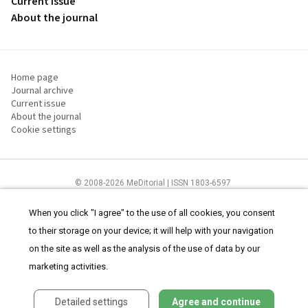
Current issue
About the journal
Home page
Journal archive
Current issue
About the journal
Cookie settings
© 2008-2026 MeDitorial | ISSN 1803-6597
The content of this site is intended for health care professionals
Terms of
Use
and
cookies statement
.
When you click "I agree" to the use of all cookies, you consent
to their storage on your device; it will help with your navigation
on the site as well as the analysis of the use of data by our
marketing activities.
Detailed settings
Agree and continue