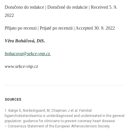
Doručeno do redakce | Doručené do redakcie | Received 5. 9.
2022
Přijato po recenzi | Prijaté po recenzii | Accepted 30. 9. 2022
Věra Boháčová, DiS.
bohacova@sekce-vnp.cz
www.sekce-vnp.cz
SOURCES
1. Børge G, Nordestgaard, M, Chapman J et al. Familial
hypercholesterolaemia is underdiagnosed and undertreated in the general
population: guidance for clinicians to prevent coronary heart disease
–⁠ Consensus Statement of the European Atherosclerosis Society.