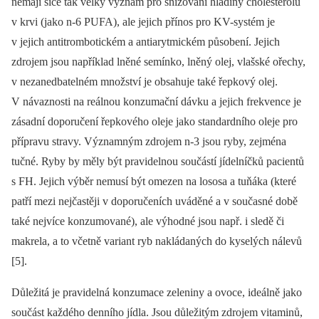
nemají sice tak velký význam pro snižování hladiny cholesterolu
v krvi (jako n-6 PUFA), ale jejich přínos pro KV-systém je
v jejich antitrombotickém a antiarytmickém působení. Jejich
zdrojem jsou například lněné semínko, lněný olej, vlašské ořechy,
v nezanedbatelném množství je obsahuje také řepkový olej.
V návaznosti na reálnou konzumační dávku a jejich frekvence je
zásadní doporučení řepkového oleje jako standardního oleje pro
přípravu stravy. Významným zdrojem n-3 jsou ryby, zejména
tučné. Ryby by měly být pravidelnou součástí jídelníčků pacientů
s FH. Jejich výběr nemusí být omezen na lososa a tuňáka (které
patří mezi nejčastěji v doporučeních uváděné a v současné době
také nejvíce konzumované), ale výhodné jsou např. i sledě či
makrela, a to včetně variant ryb nakládaných do kyselých nálevů
[5].
Důležitá je pravidelná konzumace zeleniny a ovoce, ideálně jako
součást každého denního jídla. Jsou důležitým zdrojem vitaminů,