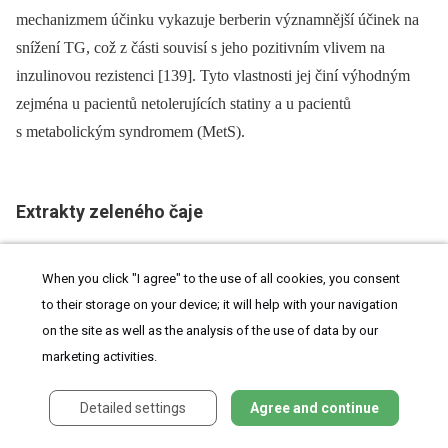
mechanizmem účinku vykazuje berberin významnější účinek na
snížení TG, což z části souvisí s jeho pozitivním vlivem na
inzulinovou rezistenci [139]. Tyto vlastnosti jej činí výhodným
zejména u pacientů netolerujících statiny a u pacientů
s metabolickým syndromem (MetS).
Extrakty zeleného čaje
Některé klinické studie naznačují, že konzumace zeleného čaje
When you click "I agree" to the use of all cookies, you consent
může působit protektivně proti ischemické chorobě srdeční
to their storage on your device; it will help with your navigation
(ICHS) a KVO [140]. Zelený čaj je zejména bohatý na
on the site as well as the analysis of the use of data by our
antioxidanty, jako jsou polyfenoly (až 35 % suché hmotnosti), což
marketing activities.
jsou dobře známé kardioprotektivní molekuly. Kromě anti­
oxidačního účinku odvozeného z polyfenolů a snížení per­oxidace
Detailed settings
Agree and continue
lipidů může zelený čaj ovlivnit micelární solubilizaci a absorpci