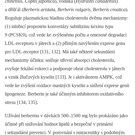
chinensis
,
Coptis japonica
), vodilka (
Hydrastis canadensis
)
a dřišťál (
Berberis aristata
,
Berberis vulgaris
,
Berberis croatica
).
Reguluje plazmatickou hladinu cholesterolu dvěma mechanizmy:
(1) inhibicí proprotein konvertázy subtilizinu kexinu typu
9 (PCSK9), což vede ke zvýšenému počtu a omezené degradaci
LDL-receptoru v játrech a (2) přímým navýšením exprese genu
pro LDL-receptor [131, 132]. Má také některé sekundární
mechanizmy účinku: snižuje střevní absorpci cholesterolu,
zvyšuje fekální exkreci a podporuje obrat cholesterolu v játrech
a vznik žlučových kyselin [133]. Je i aktivátorem AMPK, což
vede ke zvýšení oxidace mastných kyselin a snížení exprese genů
lipogeneze. Berberin je také účinným inhibitorem oxidativního
stresu [134, 135].
Užívání berberinu v dávkách 500–1500 mg bylo prokázáno jako
účinné při snižování hodnot lipidů a bezpečné v primární
i sekundární prevenci. V porovnání s nutraceutiky s podobným