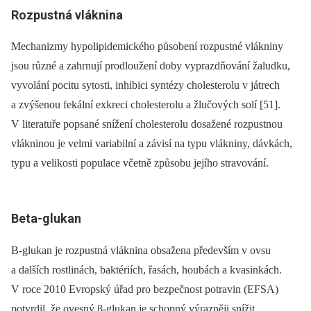
Rozpustná vláknina
Mechanizmy hypolipidemického působení rozpustné vlákniny
jsou různé a zahrnují prodloužení doby vyprazdňování žaludku,
vyvolání pocitu sytosti, inhibici syntézy cholesterolu v játrech
a zvýšenou fekální exkreci cholesterolu a žlučových solí [51].
V literatuře popsané snížení cholesterolu dosažené rozpustnou
vlákninou je velmi variabilní a závisí na typu vlákniny, dávkách,
typu a velikosti populace včetně způsobu jejího stravování.
Beta-glukan
B-glukan je rozpustná vláknina obsažena především v ovsu
a dalších rostlinách, baktériích, řasách, houbách a kvasinkách.
V roce 2010 Evropský úřad pro bezpečnost potravin (EFSA)
potvrdil, že ovesný β-glukan je schopný výrazněji snížit