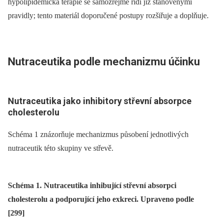
hypolipidemická terapie se samozřejmě řídí již stanovenými
pravidly; tento materiál doporučené postupy rozšiřuje a doplňuje.
Nutraceutika podle mechanizmu účinku
Nutraceutika jako inhibitory střevní absorpce
cholesterolu
Schéma 1 znázorňuje mechanizmus působení jednotlivých
nutraceutik této skupiny ve střevě.
Schéma 1. Nutraceutika inhibující střevní absorpci
cholesterolu a podporující jeho exkreci. Upraveno podle
[299]