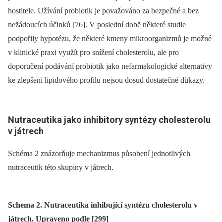
hostitele. Užívání probiotik je považováno za bezpečné a bez
nežádoucích účinků [76]. V poslední době některé studie
podpořily hypotézu, že některé kmeny mikroorganizmů je možné
v klinické praxi využít pro snížení cholesterolu, ale pro
doporučení podávání probiotik jako nefarmakologické alternativy
ke zlepšení lipidového profilu nejsou dosud dostatečné důkazy.
Nutraceutika jako inhibitory syntézy cholesterolu
v játrech
Schéma 2 znázorňuje mechanizmus působení jednotlivých
nutraceutik této skupiny v játrech.
Schema 2. Nutraceutika inhibující syntézu cholesterolu v
játrech. Upraveno podle [299]