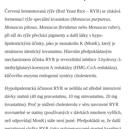
Červená fermentovaná rýže (Red Yeast Rice –⁠ RYR) se získává
fermentací rýže speciální kvasinkou (
Monascus purpureus
,
Monascus pilosus
,
Monascus floridanus
nebo
Monascus ruber
),
při níž do rýže přechází pigmenty a další látky s hypo­
lipidemickými účinky, jako je monakolin K (MonK), který je
strukturou identický lovastatinu. Hlavním předpokládaným
mechanizmem účinku RYR je reverzibilní inhibice 3-hydroxy-3-
methylglutaryl-koenzym A reduktázy (HMG-CoA-reduktáza),
klíčového enzymu endogenní syntézy cholesterolu.
Hypolipidemická účinnost RYR se nelišila od středně intenzivní
dávky statinů (40 mg pravastatinu, 10 mg simvastatinu, 20 mg
lovastatinu). Proč je snížení cholesterolu v séru navozené RYR
srovnatelné se statiny (používaných v dávkách mnohem vyšších,
než odpovídají MonK) stále není jasné. Předpokládá se, že další
nestatinové složky RYR (jako polynenasycené mastné kyseliny)