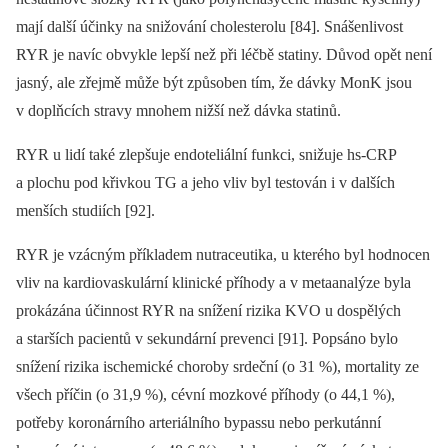
mají další účinky na snižování cholesterolu [84]. Snášenlivost
RYR je navíc obvykle lepší než při léčbě statiny. Důvod opět není
jasný, ale zřejmě může být způsoben tím, že dávky MonK jsou
v doplňcích stravy mnohem nižší než dávka statinů.
RYR u lidí také zlepšuje endoteliální funkci, snižuje hs-CRP
a plochu pod křivkou TG a jeho vliv byl testován i v dalších
menších studiích [92].
RYR je vzácným příkladem nutraceutika, u kterého byl
hodnocen
vliv na kardiovaskulární klinické příhody a v metaanalýze byla
prokázána účinnost RYR na snížení rizika KVO u dospělých
a starších pacientů v sekundární prevenci [91]. Popsáno bylo
snížení rizika ischemické choroby srdeční (o 31 %), mortality ze
všech příčin (o 31,9 %), cévní mozkové příhody (o 44,1 %),
potřeby koronárního arteriálního bypassu nebo perkutánní