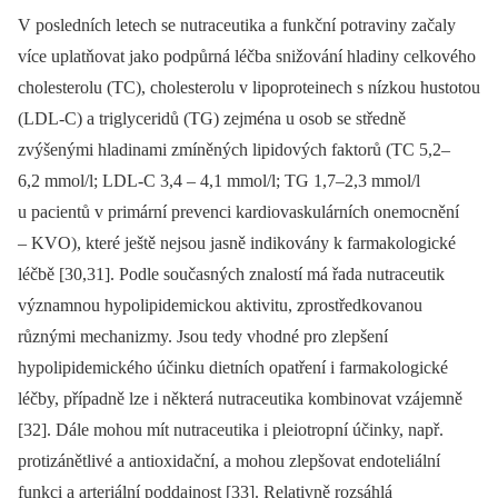
V posledních letech se nutraceutika a funkční potraviny začaly
více uplatňovat jako podpůrná léčba snižování hladiny celkového
cholesterolu (TC), cholesterolu v lipoproteinech s nízkou hustotou
(LDL-C) a triglyceridů (TG) zejména u osob se středně
zvýšenými hladinami zmíněných lipido
vých faktorů (TC 5,2–
6,2 mmol/l; LDL-C 3,4 –⁠ 4,1 mmol/l; TG 1,7–2,3 mmol/l
u pacientů v primární prevenci kardiovaskulárních onemocnění
–⁠ KVO), které ještě nejsou jasně indikovány k farmakologické
léčbě [30,31]. Podle současných znalostí má řada nutraceutik
významnou hypolipid­emickou aktivitu, zprostředkovanou
různými mechanizmy. Jsou tedy vhodné pro zlepšení
hypolipidemického účinku dietních opatření i farmakologické
léčby, případně lze i některá nutraceutika kombinovat vzájemně
[32]. Dále mohou mít nutraceutika i pleiotropní účinky, např.
protizánětlivé a antioxidační, a mohou zlepšovat endoteliální
funkci a arteriální poddajnost [33]. Relativně rozsáhlá