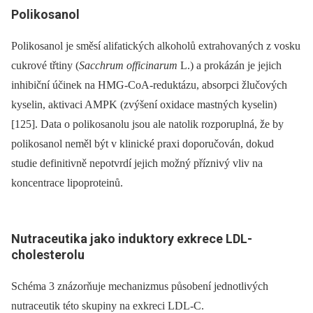
Polikosanol
Polikosanol je směsí alifatických alkoholů extrahovaných z vosku
cukrové třtiny (
Sacchrum officinarum
L.) a prokázán je jejich
inhibiční účinek na HMG-CoA-reduktázu, absorpci žlučových
kyselin, aktivaci AMPK (zvýšení oxidace mastných kyselin)
[125]. Data o polikosanolu jsou ale natolik rozporuplná, že by
polikosanol neměl být v klinické praxi doporučován, dokud
studie definitivně nepotvrdí jejich možný příznivý vliv na
koncentrace lipoproteinů.
Nutraceutika jako induktory exkrece LDL-
cholesterolu
Schéma 3 znázorňuje mechanizmus působení jednotlivých
nutraceutik této skupiny na exkreci LDL-C.