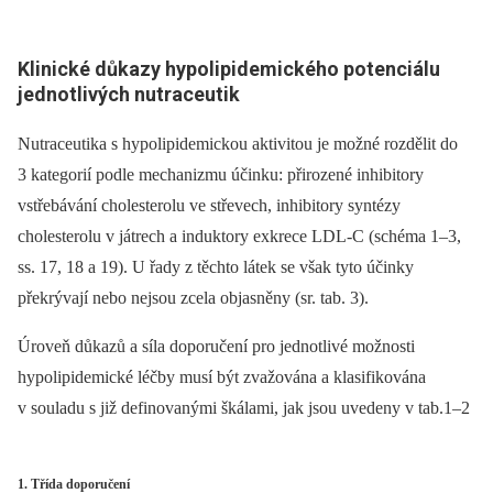
Klinické důkazy hypolipidemického potenciálu
jednotlivých nutraceutik
Nutraceutika s hypolipidemickou aktivitou je možné rozdělit do
3 kategorií podle mechanizmu účinku: přirozené inhibitory
vstřebávání cholesterolu ve střevech, inhibitory syntézy
cholesterolu v játrech a induktory exkrece LDL-C (schéma 1–3,
ss. 17, 18 a 19). U řady z těchto látek se však tyto účinky
překrývají nebo nejsou zcela objasněny (sr. tab. 3).
Úroveň důkazů a síla doporučení pro jednotlivé možnosti
hypolipidemické léčby musí být zvažována a klasifikována
v souladu s již definovanými škálami, jak jsou uvedeny v
tab.1–2
1. Třída doporučení