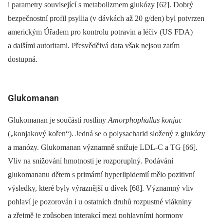
i parametry související s metabolizmem glukózy [62]. Dobrý
bezpečnostní profil psyllia (v dávkách až 20 g/den) byl potvrzen
americkým Úřadem pro kontrolu potravin a léčiv (US FDA)
a dalšími autoritami. Přesvědčivá data však nejsou zatím
dostupná.
Glukomanan
Glukomanan je součástí rostliny
Amorphophallus konjac
(„konjakový kořen“). Jedná se o polysacharid složený z glukózy
a manózy. Glukomanan významně snižuje LDL-C a TG [66].
Vliv na snižování hmotnosti je rozporuplný. Podávání
glukomananu dětem s primární hyperlipidemií mělo pozitivní
výsledky, které byly výraznější u dívek [68]. Významný vliv
pohlaví je pozorován i u ostatních druhů rozpustné vlákniny
a zřejmě je způsoben interakcí mezi pohlavními hormony