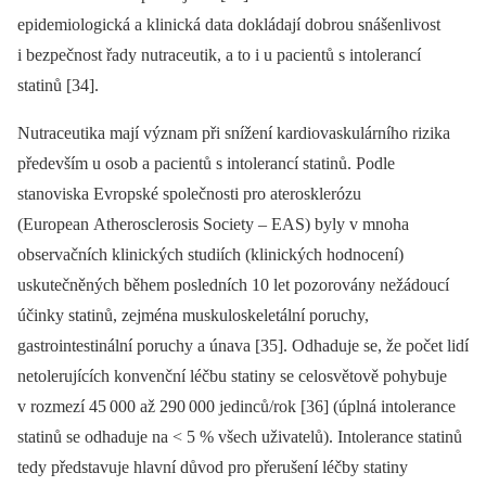
epidemiologická a klinická data dokládají dobrou snášenlivost
i bezpečnost řady nutraceutik, a to i u pacientů s intolerancí
statinů [34].
Nutraceutika mají význam při snížení kardiovaskulárního rizika
především u osob a pacientů s intolerancí statinů. Podle
stanoviska Evropské společnosti pro aterosklerózu
(European Atherosclerosis Society –⁠ EAS) byly v mnoha
observačních klinických studiích (klinických hodnocení)
uskutečněných během posledních 10 let pozorovány nežádoucí
účinky statinů, zejména muskuloskeletální poruchy,
gastrointestinální poruchy a únava [35]. Odhaduje se, že počet lidí
netolerujících konvenční léčbu statiny se celosvětově pohybuje
v rozmezí 45
000 až 290
000 jedinců/rok [36] (úplná intolerance
statinů se odhaduje na < 5 % všech uživatelů).
Intolerance statinů
tedy představuje hlavní důvod pro přerušení léčby statiny