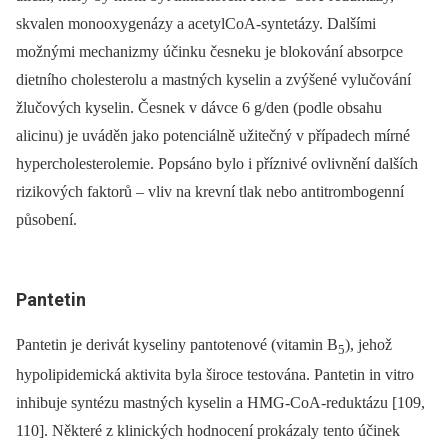
skvalen monooxygenázy a acetylCoA-syntetázy. Dalšími
možnými mechanizmy účinku česneku je blokování absorpce
dietního cholesterolu a mastných kyselin a zvýšené vylučování
žlučových kyselin. Česnek v dávce 6 g/den (podle obsahu
alicinu) je uváděn jako potenciálně užitečný v případech mírné
hypercholesterolemie. Popsáno bylo i příznivé ovlivnění dalších
rizikových faktorů –⁠ vliv na krevní tlak nebo antitrombogenní
působení.
Pantetin
Pantetin je derivát kyseliny pantotenové (vitamin B
), jehož
5
hypolipidemická aktivita byla široce testována. Pantetin in vitro
inhibuje syntézu mastných kyselin a HMG-CoA-reduktázu [109,
110]. Některé z klinických hodnocení prokázaly tento účinek