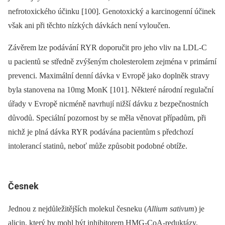
nefrotoxického účinku [100]. Genotoxický a karcinogenní účinek
však ani při těchto nízkých dávkách není vyloučen.
Závěrem lze podávání RYR doporučit pro jeho vliv na LDL-C
u pacientů se středně zvýšeným cholesterolem zejména v primární
prevenci. Maximální denní dávka v Evropě jako doplněk stravy
byla stanovena na 10mg MonK [101]. Některé národní regulační
úřady v Evropě nicméně navrhují nižší dávku z bezpečnostních
důvodů. Speciální pozornost by se měla věnovat případům, při
nichž je plná dávka RYR
podávána pacientům s předchozí
intolerancí statinů, neboť může způsobit podobné obtíže.
Česnek
Jednou z nejdůležitějších molekul česneku (
Allium sativum
) je
alicin, který by mohl být inhibitorem HMG-CoA-reduktázy,