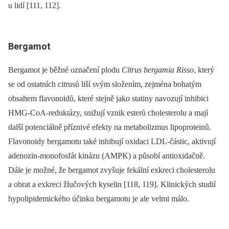
u lidí [111, 112].
Bergamot
Bergamot je běžné označení plodu
Citrus bergamia Risso
, který
se od ostatních citrusů liší svým složením, zejména bohatým
ob
sahem flavonoidů, které stejně jako statiny navozují inhibici
HM
G-CoA-reduktázy, snižují vznik esterů cholesterolu a mají
další potenciálně příznivé efekty na metabolizmus lipoproteinů.
Flavonoidy bergamotu také inhibují oxidaci LDL-částic, aktivují
adenozin-monofosfát kinázu (AMPK) a působí anti­oxidačně.
Dále je možné, že bergamot zvyšuje fekální exkreci cholesterolu
a obrat a exkreci žlučových kyselin [118, 119]. Klinických studií
hypolipidemického účinku bergamotu je ale velmi málo.