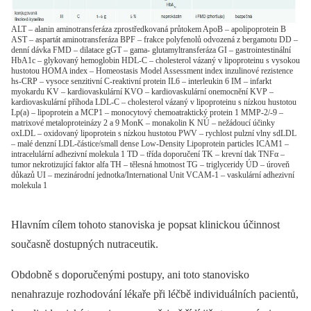
ALT – alanin aminotransferáza zprostředkovaná průtokem ApoB – apolipoprotein B
AST – aspartát aminotransferáza BPF – frakce polyfenolů odvozená z bergamotu DD –
denní dávka FMD – dilatace gGT – gama- glutamyltransferáza GI – gastrointestinální
HbA1c – glykovaný hemoglobin HDL-C – cholesterol vázaný v lipoproteinu s vysokou
hustotou HOMA index – Homeostasis Model Assessment index inzulinové rezistence
hs-CRP – vysoce senzitivní C-reaktivní protein IL6 – interleukin 6 IM – infarkt
myokardu KV – kardiovaskulární KVO – kardiovaskulární onemocnění KVP –
kardiovaskulární příhoda LDL-C – cholesterol vázaný v lipoproteinu s nízkou hustotou
Lp(a) – lipoprotein a MCP1 – monocytový chemoatraktický protein 1 MMP-2/-9 –
matrixové metaloproteinázy 2 a 9 MonK – monakolin K NÚ – nežádoucí účinky
oxLDL – oxidovaný lipoprotein s nízkou hustotou PWV – rychlost pulzní vlny sdLDL
– malé denzní LDL-částice/small dense Low-Density Lipoprotein particles ICAM1 –
intracelulární adhezivní molekula 1 TD – třída doporučení TK – krevní tlak TNFα –
tumor nekrotizující faktor alfa TH – tělesná hmotnost TG – triglyceridy ÚD – úroveň
důkazů UI – mezinárodní jednotka/International Unit VCAM-1 – vaskulární adhezivní
molekula 1
Hlavním cílem tohoto stanoviska je popsat klinickou účinnost
současně dostupných nutraceutik.
Obdobně s doporučenými postupy, ani toto stanovisko
nenahrazuje rozhodování lékaře při léčbě individuálních pacientů,