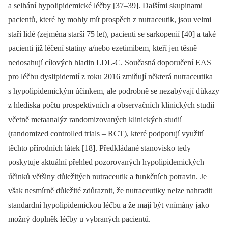
a selhání hypolipidemické léčby [37–39]. Dalšími skupinami
pacientů, které by mohly mít pro
spěch z nutraceutik, jsou velmi
staří lidé (zejména starší 75 let), pacienti se sarkopenií [40] a také
pacienti již léčení statiny a/nebo ezetimibem, kteří jen těsně
nedosahují cílových hladin LDL-C. Současná doporučení EAS
pro léčbu dys­
lipidemií z roku 2016 zmiňují některá nutraceutika
s hypolipidemickým účinkem, ale podrobně se nezabývají důkazy
z hlediska počtu prospektivních a observačních klinických studií
včetně metaanalýz randomizovaných klinických studií
(randomized controlled trials –⁠ RCT), které podporují využití
těchto přírodních látek [18]. Předkládané stanovisko tedy
poskytuje aktuální přehled pozorovaných hypolipidemických
účinků většiny důležitých nutraceutik a funkčních potravin. Je
však nesmírně důležité zdůraznit, že nutraceutiky nelze nahradit
standardní hypolipidemickou léčbu a že mají být vnímány jako
možný doplněk léčby u vybraných pacientů.