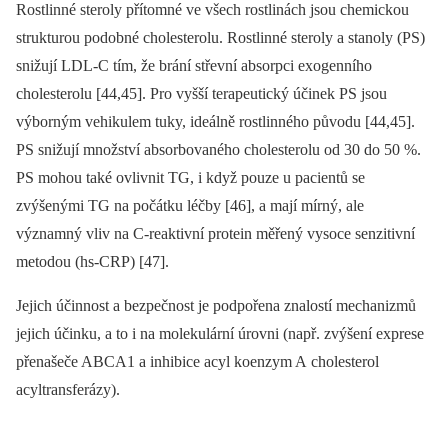
Rostlinné steroly přítomné ve všech rostlinách jsou chemickou
strukturou podobné cholesterolu. Rostlinné steroly a stanoly (PS)
snižují LDL-C tím, že brání střevní absorpci exogenního
cholesterolu [44,45]. Pro vyšší terapeutický účinek PS jsou
výborným vehikulem tuky, ideálně rostlinného původu [44,45].
PS snižují množství absorbovaného cholesterolu od 30 do 50 %.
PS mohou také ovlivnit TG, i když pouze u pacientů se
zvýšenými TG na počátku léčby [46], a mají mírný, ale
významný vliv na C-reaktivní protein měřený vysoce senzitivní
metodou (hs-CRP) [47].
Jejich účinnost a bezpečnost je podpořena znalostí mechanizmů
jejich účinku, a to i na molekulární úrovni (např. zvýšení exprese
přenašeče ABCA1 a inhibice acyl koenzym A cholesterol
acyltransferázy).