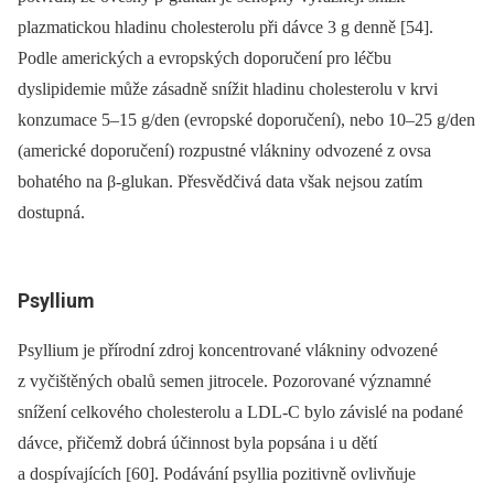
plazmatickou hladinu cholesterolu při dávce 3 g denně [54].
Podle amerických a evropských doporučení pro léčbu
dyslipidemie může zásadně snížit hladinu cholesterolu v krvi
konzumace 5–15 g/den (evropské doporučení), nebo 10–25 g/den
(americké doporučení) rozpustné vlákniny odvozené z ovsa
bohatého na β-glukan. Přesvědčivá data však nejsou zatím
dostupná.
Psyllium
Psyllium je přírodní zdroj koncentrované vlákniny odvozené
z vyčištěných obalů semen jitrocele. Pozorované významné
snížení celkového cholesterolu a LDL-C bylo závislé na podané
dávce, přičemž dobrá účinnost byla popsána i u dětí
a dospívajících [60]. Podávání psyllia pozitivně ovlivňuje