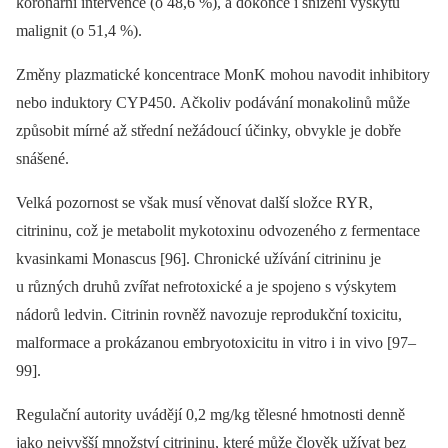
koronární intervence (o 48,6 %), a dokonce i snížení výskytu
malignit (o 51,4 %).
Změny plazmatické koncentrace MonK mohou navodit inhibitory
nebo induktory CYP450. Ačkoliv podávání monakolinů může
způsobit mírné až střední nežádoucí účinky, obvykle je dobře
snášené.
Velká pozornost se však musí věnovat další složce RYR,
citrininu, což je metabolit mykotoxinu odvozeného z fermentace
kvasinkami Monascus [96]. Chronické užívání citrininu je
u různých druhů zvířat nefrotoxické a je spojeno s výskytem
nádorů ledvin. Citrinin rovněž navozuje reprodukční toxicitu,
malformace a prokázanou embryotoxicitu in vitro i in vivo [97–
99].
Regulační autority uvádějí 0,2 mg/kg tělesné hmotnosti denně
jako nejvyšší množství citrininu, které může člověk užívat bez