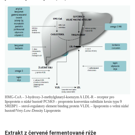
HMG-CoA – 3-hydroxy-3-methylglutaryl-koenzym A LDL-R – receptor pro
lipoprotein o nízké hustotě PCSK9 – proprotein konvertáza subtilizin kexin typu 9
SREBP1 – sterol-regulatory element binding protein VLDL – lipoprotein o velmi nízké
hustotě/Very-Low-Density Lipoprotein
Extrakt z červené fermentované rýže