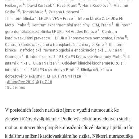
6
7
8
9
Freiberger
; David Karásek
; Pavel Kraml
; Hana Rosolová
; Vladimír
10
1
11
Soška
; Tomáš Štulc
; Zuzana Urbanová
1
: III. interní klinika 1. LF UK a VFN v Praze
; Interní klinika 2. LF UK a FN
2
3
Motol, Praha
; Centrum experimentální medicíny IKEM, Praha
; III. interní
4
gerontometabolická klinika LF UK a FN Hradec Králové
; Centrum
5
kardiovaskulární prevence 1. LF UK a Thomayerova nemocnice, Praha
;
6
Centrum kardiovaskulární a transplantační chirurgie, Brno
; III. interní
klinika – nefrologická, revmatologická a endokrinologická LF UP a FN
7
8
Olomouc
; II. interní klinika 3. LF UK a FN Královské Vinohrady, Praha
; II.
9
interní klinika LF UK a FN Plzeň
; Oddělení klinické biochemie ICRC a II.
10
interní klinika LF MU FN u sv. Anny v Brně
; Klinika dětského a
11
dorostového lékařství 1. LF UK a VFN v Praze
:
AtheroRev 2019; 4(1): 7-18
: Guidelines
V posledních letech narůstá zájem o využití nutraceutik ke
zlepšení léčby dyslipidemie. Podle výsledků provedených studií
mohou nutraceutika přispět k dosažení cílové hladiny lipidů, a tím
k dalšímu snížení kardiovaskulárního rizika. Některá nutraceutika