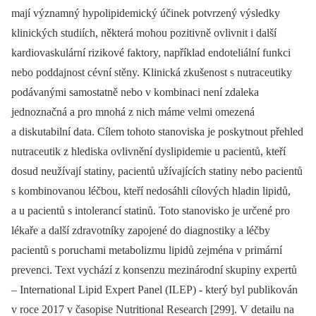
mají významný hypolipidemický účinek potvrzený výsledky
klinických studiích, některá mohou pozitivně ovlivnit i další
kardiovaskulární rizikové faktory, například endoteliální funkci
nebo poddajnost cévní stěny. Klinická zkušenost s nutraceutiky
podávanými samostatně nebo v kombinaci není zdaleka
jednoznačná a pro mnohá z nich máme velmi omezená
a diskutabilní data. Cílem tohoto stanoviska je poskytnout přehled
nutraceutik z hlediska ovlivnění dyslipidemie u pacientů, kteří
dosud neužívají statiny, pacientů užívajících statiny nebo pacientů
s kombinovanou léčbou, kteří nedosáhli cílových hladin lipidů,
a u pacientů s intolerancí statinů. Toto stanovisko je určené pro
lékaře a další zdravotníky zapojené do diagnostiky a léčby
pacientů s poruchami metabolizmu lipidů zejména v primární
prevenci. Text vychází z konsenzu mezinárodní skupiny expertů
–⁠ International Lipid Expert Panel (ILEP) -⁠ který byl publikován
v roce 2017 v časopise Nutritional Research [299]. V detailu na