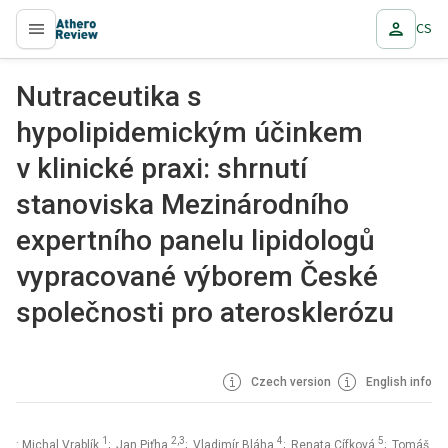
CS
proLékaře.cz
Nutraceutika s
hypolipidemickým účinkem
v klinické praxi: shrnutí
stanoviska Mezinárodního
expertního panelu lipidologů
vypracované výborem České
společnosti pro aterosklerózu
Czech version
English info
1
2,3
4
5
: Michal Vrablík
; Jan Piťha
; Vladimír Bláha
; Renata Cífková
; Tomáš