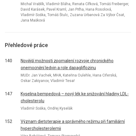
Michal Vrablík, Vladimír Bláha, Renata Cífková, Tomáš Freiberger,
David Karásek, Pavel Kraml, Jan Piťha, Hana Rosolová,
Vladimír Soška, Tomáš Štulc, Zuzana Urbanová Za Výbor Čsat,
Jana Mašková
Přehledové práce
140
Novější možnosti zpomalení rozvoje chronického
onemocnění ledvin a role dapagliflozinu
MUDr. Jan Vachek, MHA, Kateřina Oulehle, Hana Ciferská,
Oskar Zakiyanov, Vladimír Tesař
147
Kyselina bempedová – nový lék ke snižování hladiny LDL-
cholesterolu
Vladimír Soška, Ondřej Kyselák
152
Význam dietoterapie a správného režimu při familiární
hypercholesterolemii
Věra Boháčová, Tamara Starnovská