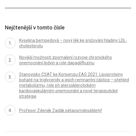
Nejčtenější v tomto čísle
Kyselina bempedová – nový lék ke snižování hladiny LDL-
cholesterolu
Novější možnosti zpomalení rozvoje chronického
onemocnění ledvin a role dapagliflozinu
Stanovisko ČSAT ke Konsenzu EAS 2021: Lipoproteiny
bohaté na triglyceridy a jejich remnantní částice – přehled
metabolizmu, role při aterosklerotickém
kardiovaskulárním onemocnění a nové terapeutické
strategie
Profesor Zdeněk Zadák pětaosmdesátiletý!