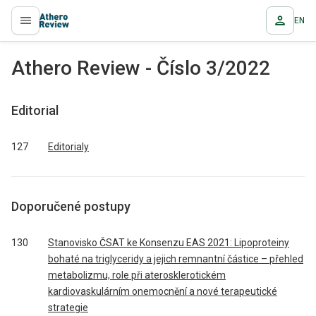
EN
proLékaře.cz
Athero Review - Číslo 3/2022
Editorial
127
Editorialy
Doporučené postupy
130
Stanovisko ČSAT ke Konsenzu EAS 2021: Lipoproteiny
bohaté na triglyceridy a jejich remnantní částice – přehled
metabolizmu, role při aterosklerotickém
kardiovaskulárním onemocnění a nové terapeutické
strategie