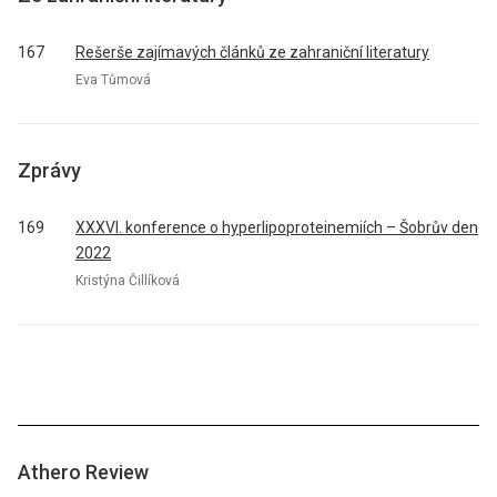
167
Rešerše zajímavých článků ze zahraniční literatury
Eva Tůmová
Zprávy
169
XXXVI. konference o hyperlipoproteinemiích – Šobrův den
2022
Kristýna Čillíková
Athero Review