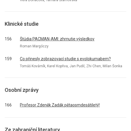
Klinické studie
156
Štúdia PACMAN-AMI: zhrnutie výsledkov
Roman Margóczy
159
Co přinesly zobrazovací studie s evolokumabem?
Tomáš Kovárník, Karel Kopřiva, Jan Pudil, Zhi Chen, Milan Šonka
Osobní zprávy
166
Profesor Zdeněk Zadák pětaosmdesátiletý!
Ze zahraniční literatury