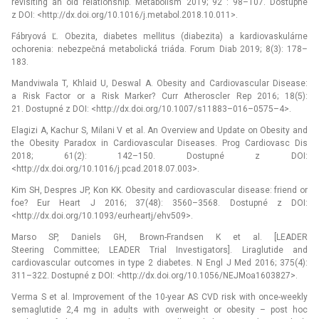
revisiting an old relationship. Metabolism 2019; 92 : 98–107. Dostupné
z DOI: <http://dx.doi.org/10.1016/j.metabol.2018.10.011>.
Fábryová Ľ. Obezita, diabetes mellitus (diabezita) a kardiovaskulárne
ochorenia: nebezpečná metabolická triáda. Forum Diab 2019; 8(3): 178–
183.
Mandviwala T, Khlaid U, Deswal A. Obesity and Cardiovascular Disease:
a Risk Factor or a Risk Marker? Curr Atheroscler Rep 2016; 18(5):
21. Dostupné z DOI: <http://dx.doi.org/10.1007/s11883–016–0575–4>.
Elagizi A, Kachur S, Milani V et al. An Overview and Update on Obesity and
the Obesity Paradox in Cardiovascular Diseases. Prog Cardiovasc Dis
2018; 61(2): 142–150. Dostupné z DOI:
<http://dx.doi.org/10.1016/j.pcad.2018.07.003>.
Kim SH, Despres JP, Kon KK. Obesity and cardiovascular disease: friend or
foe? Eur Heart J 2016; 37(48): 3560–3568. Dostupné z DOI:
<http://dx.doi.org/10.1093/eurheartj/ehv509>.
Marso SP, Daniels GH, Brown-Frandsen K et al. [LEADER
Steering Committee; LEADER Trial Investigators]. Liraglutide and
cardiovascular outcomes in type 2 diabetes. N Engl J Med 2016; 375(4):
311–322. Dostupné z DOI: <http://dx.doi.org/10.1056/NEJMoa1603827>.
Verma S et al. Improvement of the 10-year AS CVD risk with once-weekly
semaglutide 2,4 mg in adults with overweight or obesity –⁠ post hoc