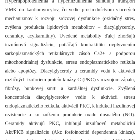
Hyperlipoproteinémia a hyperinzulinémia stimulujú transport
VMK do kardiomyocytov, čo vedie prostredníctvom viacerých
mechanizmov k rozvoju srdcovej dysfunkcie (oxidačný stres,
zvýšená produkcia lipidových metabolitov –⁠ dia­cyl­gly­ce­roly,
ceramidy, acylkarnitíny). Uvedené meta­bolity ďalej zhoršujú
inzulínovú signalizáciu, potláčajú kontraktilitu ovplyvnením
sarkoplazmatických retikulárnych zásob Ca2+ a podporou
mitochondriálnej dysfunkcie, stresu endoplazmatického retikula
alebo apoptózy. Diacylglyceroly a ceramidy vedú k aktivácii
rozličných izoforiem proteín kinázy C (PKC) s rozvojom zápalu,
fibrózy, bunkovej smrti a kardiálnej dysfunkcie. Zvýšená
koncentrácia diacylglycerolov vedie k aktivácii stresu
endoplazmatického retikula, aktivácii PKC, k indukcii inzulínovej
rezistencie a ku zníženiu produkcie oxidu dusnatého (NO).
Ceramidy aktivujú PKC, inhibujú inzulínovú metabolickú
Akt/PKB signalizáciu (Akt: fosfoinozitid dependentná kináza),