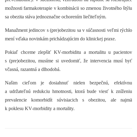
možnosti farmakoterapie v kombinácii so zmenou životného štýlu
sa obezita stáva jednoznačne ochorením liečiteľným.
Manažment jedincov s (pre)obezitou sa v súčasnosti veľmi rýchlo
mení vďaka novinkám prichádzajúcim do klinickej praxe.
Pokiaľ chceme zlepšiť KV-morbiditu a mortalitu u pacientov
s (pre)obezitou, musíme si uvedomiť, že intervencia musí byť
včasná, razantná a dlhodobá.
Našim cieľom je dosiahnuť nielen bezpečnú, efektívnu
a udržateľnú redukciu hmotnosti, ktorá bude viesť k zníženiu
prevalencie komorbidít súvisiacich s obezitou, ale najmä
k poklesu KV-morbidity a mortality.