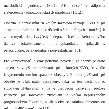
metabolický syndróm, DM2T, AH, viscerálna adipozita
a aterogénna (adipozopatická) dyslipidémia [11,12].
Obezita je nezávislým rizikovým faktorom rozvoja KVO aj pri
absencii komorbidít. Je to v dôsledku štrukturálnych a funkčných
zmien myokardu pri zvýšených depozitoch ektopického tukového
tkaniva lokalizovaného intramyokardiálne, epikardiálne,
perikardiálne, parakardiálne a perivaskulárne [13].
Pre komplexnosť je však potrebné povedať, že obezita je často
spojená so zlepšením prežívania pri niektorých KVO, čo viedlo
k vytvoreniu termínu „paradox obezity“. Paradox prežívania pri
obezite je však málo vysvetlený, týka sa len pacientov so
srdcovým zlyhávaním a nie je všeobecne uznávaný, pretože
kachexia pri srdcovom zlyhávaní je veľmi nepriaznivým
prognostickým faktorom, a tak osoby so stabilnou hmotnosťou
relatívne dlhšie prežívajú [14].