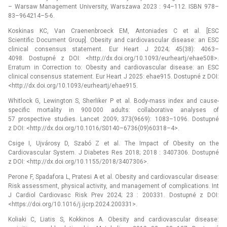
–⁠ Warsaw Management University, Warszawa 2023 : 94–112. ISBN 978–
83–964214–5-6.
Koskinas KC, Van Craenenbroeck EM, Antoniades C et al. [ESC
Scientific Document Group]. Obesity and cardiovascular disease: an ESC
clinical consensus statement. Eur Heart J 2024; 45(38): 4063–
4098. Dostupné z DOI: <http://dx.doi.org/10.1093/eurheartj/ehae508>.
Erratum in Correction to: Obesity and cardiovascular disease: an ESC
clinical consensus statement. Eur Heart J 2025: ehae915. Dostupné z DOI:
<http://dx.doi.org/10.1093/eurheartj/ehae915.
Whitlock G, Lewington S, Sherliker P et al. Body-mass index and cause-
specific mortality in 900 000 adults: collaborative analyses of
57 prospective studies. Lancet 2009; 373(9669): 1083–1096. Dostupné
z DOI: <http://dx.doi.org/10.1016/S0140–6736(09)60318–4>.
Csige I, Ujvárosy D, Szabó Z et al. The Impact of Obesity on the
Cardiovascular System. J Diabetes Res 2018; 2018 : 3407306. Dostupné
z DOI: <http://dx.doi.org/10.1155/2018/3407306>.
Perone F, Spadafora L, Pratesi A et al. Obesity and cardiovascular disease:
Risk assessment, physical activity, and management of complications. Int
J Cardiol Cardiovasc Risk Prev 2024; 23 : 200331. Dostupné z DOI:
<https://doi.org/10.1016/j.ijcrp.2024.200331>.
Koliaki C, Liatis S, Kokkinos A. Obesity and cardiovascular disease: