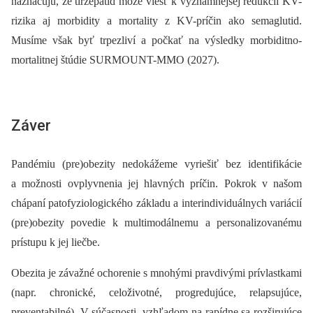
naznačujú, že tirzepatid môže viesť k významnejšej redukcii KV-
rizika aj morbidity a mortality z KV-príčin ako semaglutid.
Musíme však byť trpezliví a počkať na výsledky morbiditno-
mortalitnej štúdie SURMOUNT-MMO (2027).
Záver
Pandémiu (pre)obezity nedokážeme vyriešiť bez identifikácie
a možnosti ovplyvnenia jej hlavných príčin. Pokrok v našom
chápaní patofyziologického základu a interindividuálnych variácií
(pre)obezity povedie k multimodálnemu a personalizovanému
prístupu k jej liečbe.
Obezita je závažné ochorenie s mnohými pravdivými prívlastkami
(napr. chronické, celoživotné, progredujúce, relapsujúce,
preventabilné). V súčasnosti, vzhľadom na rapídne sa rozširujúce