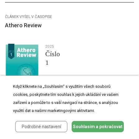
ČLÁNEK VYŠEL V ČASOPISE
Athero Review
2025
Číslo
1
Když kliknete na „Souhlasím“ s využitím všech souborů
cookies, poskytnete tím souhlas k jejich ukládání ve vašem
zařízení a pomůže to s vaší navigací na stránce, s analýzou
využití dat a našimi marketingovými aktivitami.
Všechny články tohoto čísla
Podrobné nastavení
Souhlasím a pokračovat
Využití fenofibrátu v prevenci progrese diabetické retinopatie:
mezioborový konsenzus