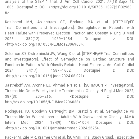
analysis of the STEP 1 trial. J Am Coll Cardiol 2021; 77(18_Suppl 1):
1606. Dostupné z DOI: <https://doi.org/10.1016/S0735–1097(21)02963–
6>.
Kosiborod MN, Abildstrøm SZ, Borlaug BA et al. [STEP-HFpEF
Trial Committees and Investigators]. Semaglutide in Patients with
Heart Failure with Preserved Ejection Fraction and Obesity. N Engl J Med
2023; 389(12): 1069–1084. Dostupné z DOI:
<http://dx.doi.org/10.1056/NEJMoa2306963>.
Solomon SD, Ostrominski JW, Wang X et al. [STEP-HFpEF Trial Committees
and Investigators]. Effect of Semaglutide on Cardiac Structure and
Function in Patients With Obesity-Related Heart Failure. J Am Coll Cardiol
2024; 84(17): 1587–1602. Dostupné z DOI:
<http://dx.doi.org/10.1016/j.jacc.2024.08.021>.
Jastreboff AM, Aronne LJ, Ahmad NN et al. [SURMOUNT-1 Investigators].
Tirzepatide Once Weekly for the Treatment of Obesity. N Engl J Med 2022;
387(3): 205–216. <Dostupné z DOI:
http://dx.doi.org/10.1056/NEJMoa2206038>.
Rodriguez PJ, Goodwin Cartwright BM, Gratzl S et al. Semaglutide vs
Tirzepatide for Weight Loss in Adults With Overweight or Obesity. JAMA
Intern Med 2024; 184(9): 1056–1064. Dostupné z DOI:
<http://dx.doi.org/10.1001/jamainternmed.2024.2525>.
Packer M, Zile MR, Kramer CM et al. [SUMMIT Trial Study Group]. Tirzepatide