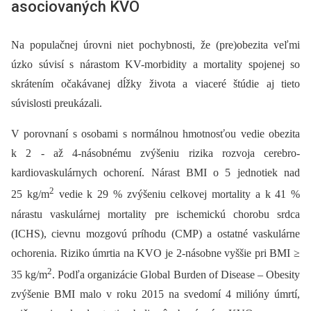
asociovaných KVO
Na populačnej úrovni niet pochybnosti, že (pre)obezita veľmi
úzko súvisí s nárastom KV-morbidity a mortality spojenej so
skrátením očakávanej dĺžky života a viaceré štúdie aj tieto
súvislosti preukázali.
V porovnaní s osobami s normálnou hmotnosťou vedie obezita
k 2 -⁠ až 4-násobnému zvýšeniu rizika rozvoja cerebro-
kardiovaskulárnych ochorení. Nárast BMI o 5 jednotiek nad
2
25 kg/m
vedie k 29 % zvýšeniu celkovej mortality a k 41 %
nárastu vaskulárnej mortality pre ischemickú chorobu srdca
(ICHS), cievnu mozgovú príhodu (CMP) a ostatné vaskulárne
ochorenia. Riziko úmrtia na KVO je 2-násobne vyššie pri BMI ≥
2
35 kg/m
. Podľa organizácie Global Burden of Disease –⁠ Obesity
zvýšenie BMI malo v roku 2015 na svedomí 4 milióny úmrtí,