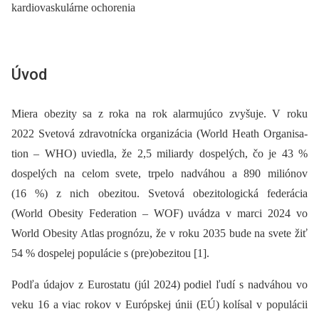
kardiovaskulárne ochorenia
Úvod
Miera obezity sa z roka na rok alarmujúco zvyšuje. V roku
2022 Svetová zdravotnícka organizácia (World Heath Organi­sa­
tion –⁠ WHO) uviedla, že 2,5 miliardy dospelých, čo je 43 %
dospelých na celom svete, trpelo nadváhou a 890 miliónov
(16 %) z nich obezitou. Svetová obezitologická federácia
(World Obesity Federation –⁠ WOF) uvádza v marci 2024 vo
World Obesity Atlas prognózu, že v roku 2035 bude na svete žiť
54 % dospelej populácie s (pre)obezitou [1].
Podľa údajov z Eurostatu (júl 2024) podiel ľudí s nadváhou vo
veku 16 a viac rokov v Európskej únii (EÚ) kolísal v populácii