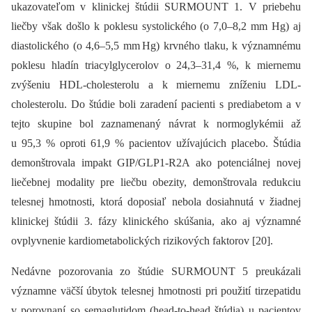
ukazovateľom v klinickej štúdii SURMOUNT 1. V priebehu
liečby však došlo k poklesu systolického (o 7,0–8,2 mm Hg) aj
diastolického (o 4,6–5,5 mm Hg) krvného tlaku, k významnému
poklesu hladín triacylglycerolov o 24,3–31,4 %, k miernemu
zvýšeniu HDL-cholesterolu a k miernemu zníženiu LDL-
cholesterolu. Do štúdie boli zaradení pacienti s prediabetom a v
tejto skupine bol zaznamenaný návrat k normoglykémii až
u 95,3 % oproti 61,9 % pacientov užívajúcich placebo. Štúdia
demonštrovala impakt GIP/GLP1-R2A ako potenciálnej novej
liečebnej modality pre liečbu obezity, demonštrovala redukciu
telesnej hmotnosti, ktorá doposiaľ nebola dosiahnutá v žiadnej
klinickej štúdii 3. fázy klinického skúšania, ako aj významné
ovplyvnenie kardiometabolických rizikových faktorov [20].
Nedávne pozorovania zo štúdie SURMOUNT 5 preukázali
významne väčší úbytok telesnej hmotnosti pri použití tirzepatidu
v porovnaní so semaglutidom (head-to-head štúdia) u pacientov