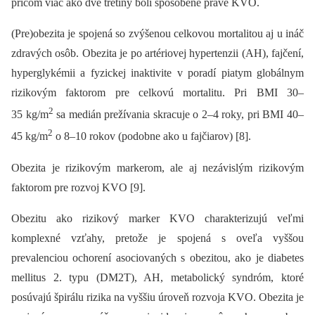
pričom viac ako dve tretiny boli spôsobené práve KVO.
(Pre)obezita je spojená so zvýšenou celkovou mortalitou aj u ináč
zdravých osôb. Obezita je po artériovej hypertenzii (AH), fajčení,
hyperglykémii a fyzickej inaktivite v poradí piatym globálnym
rizikovým faktorom pre celkovú mortalitu. Pri BMI 30–
2
35 kg/m
sa medián prežívania skracuje o 2–4 roky, pri BMI 40–
2
45 kg/m
o 8–10 rokov (podobne ako u fajčiarov) [8].
Obezita je rizikovým markerom, ale aj nezávislým rizikovým
faktorom pre rozvoj KVO [9].
Obezitu ako rizikový marker KVO charakterizujú veľmi
komplexné vzťahy, pretože je spojená s oveľa vyššou
prevalenciou ochorení asociovaných s obezitou, ako je diabetes
mellitus 2. typu (DM2T), AH, metabolický syndróm, ktoré
posúvajú špirálu rizika na vyššiu úroveň rozvoja KVO. Obezita je