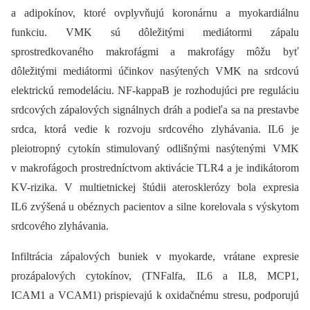
a adipokínov, ktoré ovplyvňujú koronárnu a myokardiálnu
funkciu. VMK sú dôležitými mediátormi zápalu
sprostredkovaného makrofágmi a makrofágy môžu byť
dôležitými mediátormi účinkov nasýtených VMK na srdcovú
elektrickú remodeláciu. NF-kappaB je rozhodujúci pre reguláciu
srdcových zápalových signálnych dráh a podieľa sa na prestavbe
srdca, ktorá vedie k rozvoju srdcového zlyhávania. IL6 je
pleiotropný cytokín stimulovaný odlišnými nasýtenými VMK
v makrofágoch prostredníctvom aktivácie TLR4 a je indikátorom
KV-rizika. V multietnickej štúdii aterosklerózy bola expresia
IL6 zvýšená u obéznych pacientov a silne korelovala s výskytom
srdcového zlyhávania.
Infiltrácia zápalových buniek v myokarde, vrátane expresie
prozápalových cytokínov, (TNFalfa, IL6 a IL8, MCP1,
ICAM1 a VCAM1) prispievajú k oxidačnému stresu, podporujú