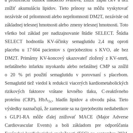
znížiť akumuláciu lipidov. Tieto prínosy sa môžu vyskytovať
nezávisle od prítomnosti alebo neprítomnosti DM2T, nezávisle od
základnej telesnej hmotnosti alebo zmeny telesnej hmotnosti. Toto
všetko bol základ pre nadizajnovanie štúdie SELECT. Štúdia
SELECT hodnotila KV-účinky semaglutidu 2,4 mg oproti
placebu u 17 604 pacientov s (pre)obezitou s KVO, ale bez
DM2T. Primárny KV-koncový ukazovateľ zložený z KV-smrti,
nefatálneho infarktu myokardu alebo nefatálnej CMP sa znížil
o 20 % pri použití semaglutidu v porovnaní s placebom.
Semaglutid tiež viedol k redukcii viacerých kardiometabolických
rizikových faktorov vrátane krvného tlaku, C-reaktívneho
proteínu (CRP), HbA
, hladín lipidov a obvodu pása. Tieto
1c
výsledky naznačujú, že zameranie sa na (pre)obezitu nediabetikov
s GLP1-RA môže ďalej znižovať MACE (Major Adverse
Cardiovascular Events) a boli základom pre odporúčania