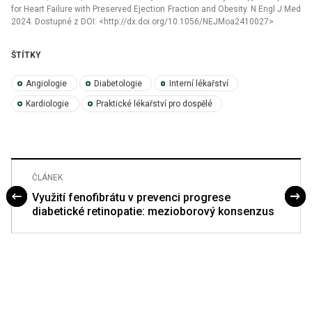
for Heart Failure with Preserved Ejection Fraction and Obesity. N Engl J Med
2024. Dostupné z DOI: <http://dx.doi.org/10.1056/NEJMoa2410027>.
ŠTÍTKY
Angiologie
Diabetologie
Interní lékařství
Kardiologie
Praktické lékařství pro dospělé
ČLÁNEK
Využití fenofibrátu v prevenci progrese
diabetické retinopatie: mezioborový konsenzus