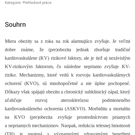
Kategorie: Přehledové práce
Souhrn
Miera obezity sa z roka na rok alarmujúco zvyšuje. Je veľmi
dobre známe, že (pre)obezita jednak zhoršuje tradičné
kardiovaskulárne (KV) rizikové faktory, ale je tiež aj nezávislým
KV-rizikovým faktorom, čo následne nepriamo zvyšuje KV-
riziko. Mechanizmy, ktoré vedú k rozvoju kardiovaskulárnych
ochorení (KVO), sú mnohopočetné a nie úplne pochopené.
Dôkazy však spájajú obezitu a chronický subklinický zápal, ktorý
uľahčuje rozvoj aterosklerózou podmieneného
kardiovaskulárneho ochorenia (ASKVO). Morbiditu a mortalitu
na KVO (pre)obezita zvyšuje prostredníctvom priamych
a nepriamych mechanizmov. Naopak, redukcia telesnej hmotnosti
(TH) je spojená s významnými zdravotnými benefitmi