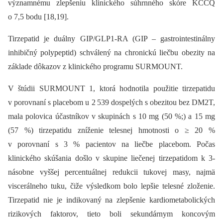
významnému zlepšeniu klinického súhrnného skóre KCCQ
o 7,5 bodu [18,19].
Tirzepatid je duálny GIP/GLP1-RA (GIP –⁠ gastrointesti­nálny
inhibičný polypeptid) schválený na chronickú liečbu obezity na
základe dôkazov z klinického programu SURMOUNT.
V štúdii SURMOUNT 1, ktorá hodnotila použitie tirzepatidu
v porovnaní s placebom u 2 539 dospelých s obezitou bez DM2T,
mala polovica účastníkov v skupinách s 10 mg (50 %;) a 15 mg
(57 %) tirzepatidu zníženie telesnej hmotnosti o ≥ 20 %
v porovnaní s 3 % pacientov na liečbe placebom. Počas
klinického skúšania došlo v skupine liečenej tirzepatidom k 3-
násobne vyššej percentuálnej redukcii tukovej masy, najmä
viscerálneho tuku, čiže výsledkom bolo lepšie telesné zloženie.
Tirzepatid nie je indikovaný na zlepšenie kardiometabolických
rizikových faktorov, tieto boli sekundárnym koncovým