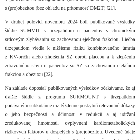
s (pre)obezitou (bez ohľadu na prítomnosť DM2T) [21].
V druhej polovici novembra 2024 boli publikované výsledky
štúdie SUMMIT s tirzepatidom u pacientov s chronickým
srdcovým zlyhávaním so zachovanou ejekčnou frakciou. Liečba
tirzepatidom viedla k nižšiemu riziku kombinovaného úmrtia
z KV-príčin alebo zhoršenia SZ oproti placebu a k zlepšeniu
zdravotného stavu u pacientov so SZ so zachovanou ejekčnou
frakciou a obezitou [22].
Na základe doposiaľ publikovaných výsledkov očakávame, že aj
ďalšie štúdie z programu SURMOUNT s tirzepatidom
podávaným subkutánne raz týždenne poskytnú relevantné dôkazy
o jeho bezpečnosti a účinnosti v redukcii a aj udržaní
zredukovanej hmotnosti, ovplyvnení kardiometabolických
rizikových faktorov u dospelých s (pre)obe­zitou. Uvedené údaje