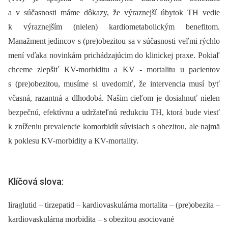
a v súčasnosti máme dôkazy, že výraznejší úbytok TH vedie
k výraznejším (nielen) kardiometabolickým benefitom.
Manažment jedincov s (pre)obezitou sa v súčasnosti veľmi rýchlo
mení vďaka novinkám prichádzajúcim do klinickej praxe. Pokiaľ
chceme zlepšiť KV-morbiditu a KV -⁠ mortalitu u pacientov
s (pre)obezitou, musíme si uvedomiť, že intervencia musí byť
včasná, razantná a dlhodobá. Našim cieľom je dosiahnuť nielen
bezpečnú, efektívnu a udržateľnú redukciu TH, ktorá bude viesť
k zníženiu prevalencie komorbidít súvisiach s obezitou, ale najmä
k poklesu KV-morbidity a KV-mortality.
Klíčová slova:
liraglutid – tirzepatid – kardiovaskulárna mortalita – (pre)obezita –
kardiovaskulárna morbidita – s obezitou asociované