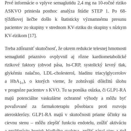
Prvé informácie o vplyve semaglutidu 2,4 mg na 10-ročné riziko
ASKVO priniesla posthoc analýza štúdie STEP 1. Po 68-
týždňovej liečbe došlo k štatisticky významnému presunu
pacientov zo skupiny v strednom KV-riziku do skupiny s nízkym
KV-rizikom [17].
Treba zdôrazniť skutočnosť, že okrem redukcie telesnej hmotnosti
semaglutid priaznivo ovplyvnil aj rôzne kardiometabolické
rizikové faktory (obvod pása, hs-CRP, systolický krvný tlak,
glykémiu nalačno, LDL-cholesterol, hladinu triacylglycerolov
a HbA
), o ktorých vieme, že zohrávajú dôležitú úlohu
1c
v prognóze pacientov s KVO. Tu sa ponúka otázka, či GLP1-RA
majú potenciálne vaskulárne ochranné výhody a môžu byť
považované za farmakoterapiu pôsobiacu proti rozvoju
aterosklerózy. GLP1-RA majú v skutočnosti priame účinky na
cievnu stenu –⁠ môžu zlepšiť funkciu endotelu, znížiť aktiváciu
a proliferáciu buniek hladkého svalstva, znížiť zápal ciev a tiež