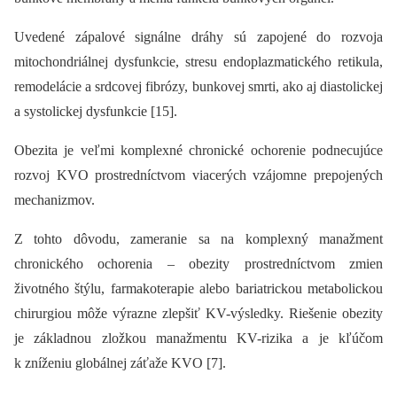
Uvedené zápalové signálne dráhy sú zapojené do rozvoja
mitochondriálnej dysfunkcie, stresu endoplazmatického retikula,
remodelácie a srdcovej fibrózy, bunkovej smrti, ako aj diastolickej
a systolickej dysfunkcie [15].
Obezita je veľmi komplexné chronické ochorenie podnecujúce
rozvoj KVO prostredníctvom viacerých vzájomne prepojených
mechanizmov.
Z tohto dôvodu, zameranie sa na komplexný manažment
chronického ochorenia –⁠ obezity prostredníctvom zmien
životného štýlu, farmakoterapie alebo bariatrickou metabolickou
chirurgiou môže výrazne zlepšiť KV-výsledky. Riešenie obezity
je základnou zložkou manažmentu KV-rizika a je kľúčom
k zníženiu globálnej záťaže KVO [7].