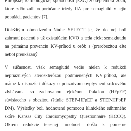
Európskej kardiologickej spoločnosti (ESC) zo septembra 2024,
ktoré zdôraznili odporúčanie triedy IIA pre semaglutid v tejto
populácii pacientov [7].
Dôležitým obmedzením štúdie SELECT je, že do nej boli
zahrnutí pacienti s už existujúcim KVO a teda efekt semaglutidu
na primárnu prevenciu KV-príhod u osôb s (pre)obezitou ešte
nebol preukázaný.
V súčasnosti však semaglutid vedie nielen k redukcii
nepriaznivých aterosklerózou podmienených KV-príhod, ale
máme k dispozícii dôkazy o priaznivom ovplyvnení srdcového
zlyhávania so zachovanou ejekčnou frakciou (HFpEF)
súvisiaceho s obezitou (štúdie STEP-HFpEF a STEP-HFpEF
DM). Výsledky boli hodnotené pomocou klinického súhrnného
skóre Kansas City Cardiomyopathy Questionnaire (KCCQ).
Okrem redukcie telesnej hmotnosti došlo k pomerne