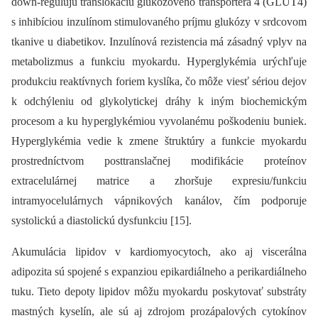
down-regulujú translokáciu glukózového transportéra 4 (GLUT4)
s inhibíciou inzulínom stimulovaného príjmu glukózy v srdcovom
tkanive u diabetikov. Inzulínová rezistencia má zásadný vplyv na
metabolizmus a funkciu myokardu. Hyperglykémia urýchľuje
produkciu reaktívnych foriem kyslíka, čo môže viesť sériou dejov
k odchýleniu od glykolytickej dráhy k iným biochemickým
procesom a ku hyperglyk­émiou vyvolanému poškodeniu buniek.
Hyperglykémia vedie k zmene štruktúry a funkcie myokardu
prostredníctvom post­translačnej modifikácie proteínov
extracelulárnej matrice a zhoršuje expresiu/funkciu
intramyocelulárnych vápnikových kanálov, čím podporuje
systolickú a diastolickú dysfunkciu [15].
Akumulácia lipidov v kardiomyocytoch, ako aj viscerálna
adipozita sú spojené s expanziou epikardiálneho a perikardiálneho
tuku. Tieto depoty lipidov môžu myokardu poskytovať substráty
mastných kyselín, ale sú aj zdrojom prozápalových cytokínov