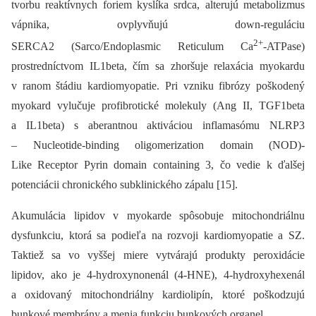
tvorbu reaktívnych foriem kyslíka srdca, alterujú metabolizmus
vápnika, ovplyvňujú down-reguláciu
2+
SERCA2 (Sarco/Endoplasmic Reticulum Ca
-ATPase)
prostredníctvom IL1beta, čím sa zhoršuje relaxácia myokardu
v ranom štádiu kardiomyopatie. Pri vzniku fibrózy poškodený
myokard vylučuje profibrotické molekuly (Ang II, TGF1beta
a IL1beta) s aberantnou aktiváciou inflamasómu NLRP3
–⁠ Nucleotide-binding oligomerization domain (NOD)-
Like Receptor Pyrin domain containing 3, čo vedie k ďalšej
potenciácii chronického subklinického zápalu [15].
Akumulácia lipidov v myokarde spôsobuje mitochondriálnu
dysfunkciu, ktorá sa podieľa na rozvoji kardiomyopatie a SZ.
Taktiež sa vo vyššej miere vytvárajú produkty peroxidácie
lipidov, ako je 4-hydroxynonenál (4-HNE), 4-hydroxyhexenál
a oxidovaný mitochondriálny kardiolipín, ktoré poškodzujú
bunkové membrány a menia funkciu bunkových organel.