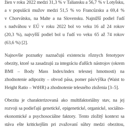
žien v roku 2022 medzi 31,3 % v Taliansku a 56,7 % v Lotyšsku,
a v populácii mužov medzi 51,5 % vo Francúzsku a 69,4 %
v Chorvátsku, na Malte a na Slovensku. Najnižší podiel ľudí
s nadváhou v EÚ v roku 2022 bol vo veku 16 až 24 rokov
(20,3 %), najvyšší podiel bol u ľudí vo veku 65 až 74 rokov
(63,6 %) [2].
Najnovšie poznatky naznačujú existenciu rôznych fenotypov
obezity, ktoré sa zasadzujú za integráciu ďalších nástrojov (okrem
BMI –⁠ Body Mass Index/index telesnej hmotnosti) na
zhodnotenie adipozity –⁠ obvod pása, pomer pás/výška (Waist to
Height Ratio –⁠ WtHR) a zhodnotenie telesného zloženia [3–5].
Obezita je charakterizovaná ako multifaktoriálny stav, na jej
rozvoji sa podieľajú genetické, epigenetické, organické, sociálno-
ekonomické a psychosociálne faktory. Tento zložitý kontext sa
stáva ešte kritickejším pri zvažovaní súhry medzi obezitou,