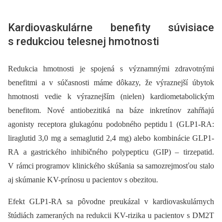
Kardiovaskulárne benefity súvisiace
s redukciou telesnej hmotnosti
Redukcia hmotnosti je spojená s významnými zdravotnými
benefitmi a v súčasnosti máme dôkazy, že výraznejší úbytok
hmotnosti vedie k výraznejším (nielen) kardiometabolickým
benefitom. Nové antiobezitiká na báze inkretínov zahŕňajú
agonisty receptora glukagónu podobného peptidu 1 (GLP1-RA:
liraglutid 3,0 mg a semaglutid 2,4 mg) alebo kombinácie GLP1-
RA a gastrického inhibičného polypepticu (GIP) –⁠ tirzepatid.
V rámci programov klinického skúšania sa samozrejmosťou stalo
aj skúmanie KV-prínosu u pacientov s obe­zitou.
Efekt GLP1-RA sa pôvodne preukázal v kardiovaskulárnych
štúdiách zameraných na redukcii KV-rizika u pacientov s DM2T