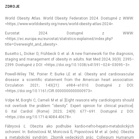
ZDROJE
World Obesity Atlas. World Obesity Federation 2024. Dostupné z WWW:
<https://www.worldobesity.org/news/world-obesity-atlas-2024>.
Eurostat 2024. Dostupné z WWW:
<https://ec.europa.eu/eurostat/statistics-explained/index.php?
title=Overweight_and_obesity>.
Busetto L, Dicker D, Frühbeck G et al
.
A new framework for the diagnosis,
staging and management of obesity in adults. Nat Med 2024; 30(9): 2395–
2399. Dostupné z DOI: <https://doi.org/10.1038/s41591–024–03095–3>.
Powell-Wiley TM, Poirier P, Burke LE et al. Obesity and cardiovascular
disease: a scientific statement from the American heart association.
Circulation 2021; 143(21): e984–e1010. Dostupné z DOI:
<https://doi.org/10.1161/CIR.0000000000000973>.
Volpe M, Borghi C, Cameli M et al. [Eight reasons why cardiologists should
not overlook the problem “obesity”. Expert opinion for clinical practice].
G Ital Cardiol (Rome) 2023; 24(9): 677–691. Dostupné z DOI:
<https://doi.org/10.1714/4084.40678>.
Fábryová Ľ. Obezita ako podhubie kardio-nefro-hepato-metabolických
ochorení. In: Belovičová M, Moricová Š, Popovičová M et al. (eds). Obezita
a metabolický syndróm. Zborník vedeckých prác. Collegium Humanum