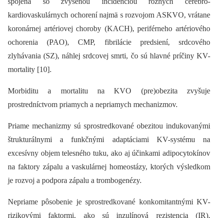
spojená so zvýšenou incidenciou rôznych cerebro-
kardiovaskulárnych ochorení najmä s rozvojom ASKVO, vrátane
koronárnej artériovej choroby (KACH), periférneho artériového
ochorenia (PAO), CMP, fibrilácie predsiení, srdcového
zlyhávania (SZ), náhlej srdcovej smrti, čo sú hlavné príčiny KV-
mortality [10].
Morbiditu a mortalitu na KVO (pre)obezita zvyšuje
prostredníctvom priamych a nepriamych mechanizmov.
Priame mechanizmy sú sprostredkované obezitou indukovanými
štrukturálnymi a funkčnými adaptáciami KV-systému na
excesívny objem telesného tuku, ako aj účinkami adipocytokínov
na faktory zápalu a vaskulárnej homeostázy, ktorých výsledkom
je rozvoj a podpora zápalu a trombogenézy.
Nepriame pôsobenie je sprostredkované konkomitantnými KV-
rizikovými faktormi, ako sú inzulínová rezistencia (IR),