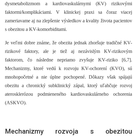
dysmetabolizmom a kardiovaskulárnymi (KV) rizikovými
faktormi/komplikáciami. V klinickej praxi sa čoraz viacej
zameriavame aj na zlepšenie výsledkov a kvality života pacientov
s obezitou a KV-komorbiditami.
Je veľmi dobre známe, že obezita jednak zhoršuje tradičné KV-
rizikové faktory, ale je tiež aj nezávislým KV-rizikovým
faktorom, čo následne nepriamo zvyšuje KV-riziko [6,7].
Mechanizmy, ktoré vedú k rozvoju KV-ochorení (KVO), sú
mnohopočetné a nie úplne pochopené. Dôkazy však spájajú
obezitu a chronický subklinický zápal, ktorý uľahčuje rozvoj
aterosklerózou podmieneného kardiovaskulárneho ochorenia
(ASKVO).
Mechanizmy rozvoja s obezitou