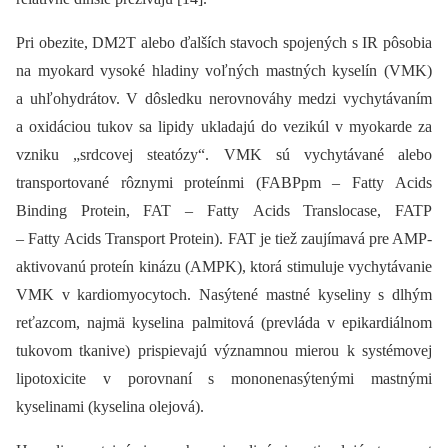
Pri obezite, DM2T alebo ďalších stavoch spojených s IR pôsobia
na myokard vysoké hladiny voľných mastných kyselín (VMK)
a uhľohydrátov. V dôsledku nerovnováhy medzi vychytávaním
a oxidáciou tukov sa lipidy ukladajú do vezikúl v myokarde za
vzniku „srdcovej steatózy“. VMK sú vychytávané alebo
transportované rôznymi proteínmi (FABPpm –⁠ Fatty Acids
Binding Protein, FAT –⁠ Fatty Acids Translocase, FATP
–⁠ Fatty Acids Transport Protein). FAT je tiež zaujímavá pre AMP-
aktivovanú proteín kinázu (AMPK), ktorá stimuluje vychytávanie
VMK v kardiomyocytoch. Nasýtené mastné kyseliny s dlhým
reťazcom, najmä kyselina palmitová (prevláda v epikardiálnom
tukovom tkanive) prispievajú významnou mierou k systémovej
lipotoxicite v porovnaní s mononenasýtenými mastnými
kyselinami (kyselina olejová).