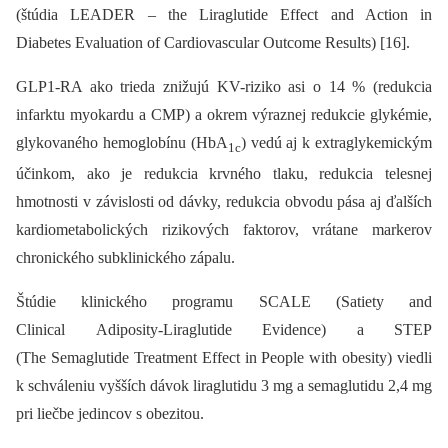
(štúdia LEADER –⁠ the Liraglutide Effect and Action in
Diabetes Evaluation of Cardiovascular Outcome Results) [16].
GLP1-RA ako trieda znižujú KV-riziko asi o 14 % (redukcia
infarktu myokardu a CMP) a okrem výraznej redukcie glyk­émie,
glykovaného hemoglobínu (HbA
) vedú aj k extraglykemickým
1c
účinkom, ako je redukcia krvného tlaku, redukcia telesnej
hmotnosti v závislosti od dávky, redukcia obvodu pása aj ďalších
kardiometabolických rizikových faktorov, vrátane markerov
chronického subklinického zápalu.
Štúdie klinického programu SCALE (Satiety and
Clinical Adiposity-Liraglutide Evidence) a STEP
(The Semaglutide Treatment Effect in People with obesity) viedli
k schváleniu vyšších dávok liraglutidu 3 mg a semaglutidu 2,4 mg
pri liečbe jedincov s obezitou.