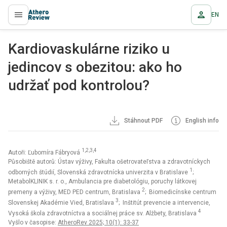
EN
proLékaře.cz
Kardiovaskulárne riziko u
jedincov s obezitou: ako ho
udržať pod kontrolou?
Stáhnout PDF
English info
1,2,3,4
Autoři: Ľubomíra Fábryová
Působiště autorů: Ústav výživy, Fakulta ošetrovateľstva a zdravotníckych
1
odborných štúdií, Slovenská zdravotnícka univerzita v Bratislave
;
MetabolKLINIK s. r. o., Ambulancia pre diabetológiu, poruchy látkovej
2
premeny a výživy, MED PED centrum, Bratislava
; Biomedicínske centrum
3
Slovenskej Akadémie Vied, Bratislava
; Inštitút prevencie a intervencie,
4
Vysoká škola zdravotníctva a sociálnej práce sv. Alžbety, Bratislava
Vyšlo v časopise:
AtheroRev 2025; 10(1): 33-37