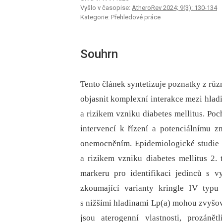
Vyšlo v časopise:
AtheroRev 2024; 9(3): 130-134
Kategorie: Přehledové práce
Souhrn
Tento článek syntetizuje poznatky z růz
objasnit komplexní interakce mezi hladi
a rizikem vzniku diabetes mellitus. Poc
intervencí k řízení a potenciálnímu z
onemocněním. Epidemiologické studie 
a rizikem vzniku diabetes mellitus 2.
markeru pro identifikaci jedinců s v
zkoumající varianty kringle IV typu
s nižšími hladinami Lp(a) mohou zvyšo
jsou aterogenní vlastnosti, prozánět