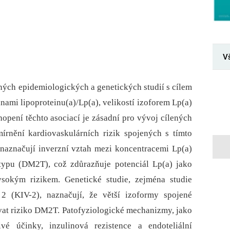
V
ných epidemiologických a genetických studií s cílem
nami lipoproteinu(a)/Lp(a), velikostí izoforem Lp(a)
hopení těchto asociací je zásadní pro vývoj cílených
mírnění kardiovaskulárních rizik spojených s tímto
naznačují inverzní vztah mezi koncentracemi Lp(a)
 typu (DM2T), což zdůrazňuje potenciál Lp(a) jako
ysokým rizikem. Genetické studie, zejména studie
 2 (KIV-2), naznačují, že větší izoformy spojené
vat riziko DM2T. Patofyziologické mechanizmy, jako
livé účinky, inzulinová rezistence a endoteliální