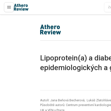
proLékaře.cz
proLékaře.cz
Lipoprotein(a) a diab
epidemiologických a 
Autoři: Jana Beňová Becherová; Lukáš Zlatohláv
Působiště autorů: Centrum preventivní kardiologie, 
UK a VFN v Praze