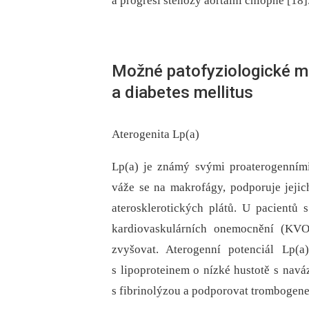
a progresi stenózy aortální chlopně [18]
Možné patofyziologické m
a diabetes mellitus
Aterogenita Lp(a)
Lp(a) je známý svými proaterogenními 
váže se na makrofágy, podporuje jejic
aterosklerotických plátů. U pacientů s
kardiovaskulárních onemocnění (KVO
zvyšovat. Aterogenní potenciál Lp(a
s lipoproteinem o nízké hustotě s navá
s fibrinolýzou a podporovat trombogenez