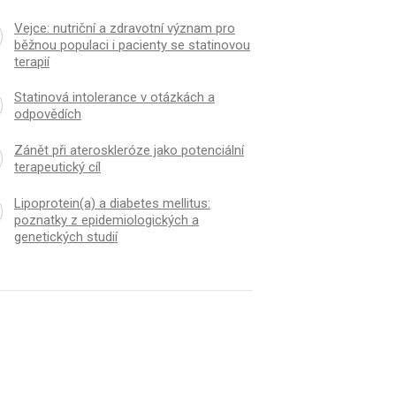
Vejce: nutriční a zdravotní význam pro
běžnou populaci i pacienty se statinovou
terapií
Statinová intolerance v otázkách a
odpovědích
Zánět při ateroskleróze jako potenciální
terapeutický cíl
Lipoprotein(a) a diabetes mellitus:
poznatky z epidemiologických a
genetických studií