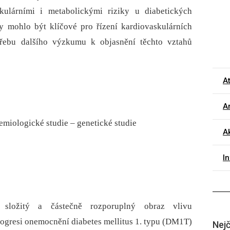
skulárními i metabolickými riziky u diabetických
y mohlo být klíčové pro řízení kardiovaskulárních
otřebu dalšího výzkumu k objasnění těchto vztahů
A
Ar
demiologické studie – genetické studie
Ak
I
 složitý a částečně rozporuplný obraz vlivu
rogresi onemocnění diabetes mellitus 1. typu (DM1T)
Nejč