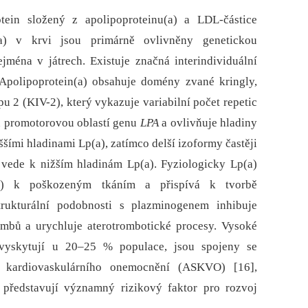
otein složený z apolipoproteinu(a) a LDL-částice
(a) v krvi jsou primárně ovlivněny genetickou
jména v játrech. Existuje značná interindividuální
 Apolipoprotein(a) obsahuje domény zvané kringly,
pu 2 (KIV-2), který vykazuje variabilní počet repetic
en promotorovou oblastí genu
LPA
a ovlivňuje hladiny
ššími hladinami Lp(a), zatímco delší izoformy častěji
ž vede k nižším hladinám Lp(a). Fyziologicky Lp(a)
L-C) k poškozeným tkáním a přispívá k tvorbě
strukturální podobnosti s plazminogenem inhibuje
ombů a urychluje aterotrombotické procesy. Vysoké
 vyskytují u 20–25 % populace, jsou spojeny se
o kardiovaskulárního onemocnění (ASKVO) [16],
představují významný rizikový faktor pro rozvoj