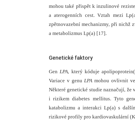
mohou také přispět k inzulinové rezist
a aterogenních cest. Vztah mezi Lp(a
zpětnovazební mechanizmy, při nichž 
a metabolizmus Lp(a) [17].
Genetické faktory
Gen
LPA
, který kóduje apolipoprotei
Variace v genu
LPA
mohou ovlivnit vel
Některé genetické studie naznačují, že
i rizikem diabetes mellitus. Tyto ge
katabolizmu a interakci Lp(a) s dalš
rizikové profily pro kardiovaskulární (