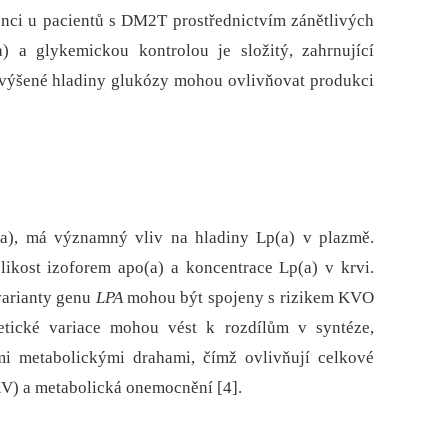
enci u pacientů s DM2T prostřednictvím zánětlivých
) a glykemickou kontrolou je složitý, zahrnující
zvýšené hladiny glukózy mohou ovlivňovat produkci
n(a), má významný vliv na hladiny Lp(a) v plazmě.
ikost izoforem apo(a) a koncentrace Lp(a) v krvi.
 varianty genu
LPA
mohou být spojeny s rizikem KVO
netické variace mohou vést k rozdílům v syntéze,
ími metabolickými drahami, čímž ovlivňují celkové
KV) a metabolická onemocnění [4].