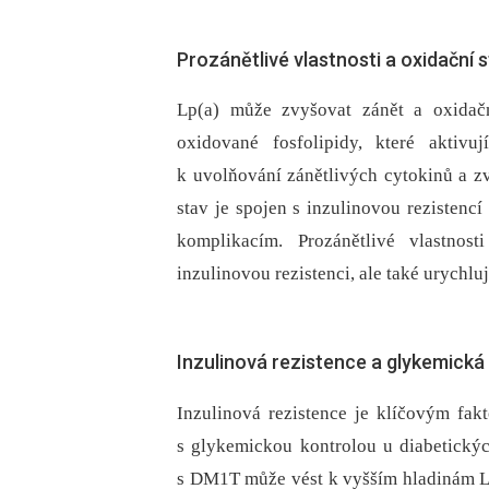
Prozánětlivé vlastnosti a oxidační 
Lp(a) může zvyšovat zánět a oxidačn
oxidované fosfolipidy, které aktiv
k uvolňování zánětlivých cytokinů a zv
stav je spojen s inzulinovou rezistenc
komplikacím. Prozánětlivé vlastnos
inzulinovou rezistenci, ale také urychluj
Inzulinová rezistence a glykemická
Inzulinová rezistence je klíčovým fa
s glykemickou kontrolou u diabetickýc
s DM1T může vést k vyšším hladinám Lp