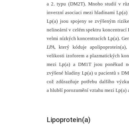
a 2. typu (DM2T). Mnoho studií v rů
inverzní asociaci mezi hladinami Lp(a
Lp(a) jsou spojeny se zvýšeným rizik
nelineární v celém spektru koncentrací 
velmi nízkých koncentracích Lp(a). Gen
LPA
, který kóduje apolipoprotein(a)
velikosti izoforem a plazmatických kon
mezi Lp(a) a DM1T jsou poněkud nej
zvýšené hladiny Lp(a) u pacientů s DM
což zdůrazňuje potřebu dalšího výzk
a hlubší porozumění vztahu mezi Lp(a)
Lipoprotein(a)