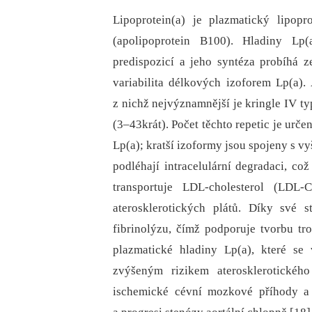
Lipoprotein(a) je plazmatický lipopr
(apolipoprotein B100). Hladiny Lp
predispozicí a jeho syntéza probíhá ze
variabilita délkových izoforem Lp(a).
z nichž nejvýznamnější je kringle IV ty
(3–43krát). Počet těchto repetic je urč
Lp(a); kratší izoformy jsou spojeny s vy
podléhají intracelulární degradaci, co
transportuje LDL-cholesterol (LD
aterosklerotických plátů. Díky své 
fibrinolýzu, čímž podporuje tvorbu tr
plazmatické hladiny Lp(a), které se
zvýšeným rizikem aterosklerotickéh
ischemické cévní mozkové příhody a 