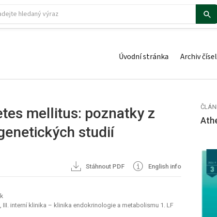
Úvodní stránka
Archiv čísel
ČLÁN
etes mellitus: poznatky z
Ath
genetických studií
Stáhnout PDF
English info
ek
III. interní klinika – klinika endokrinologie a metabolismu 1. LF