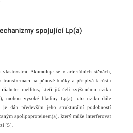
.
echanizmy spojující Lp(a)
vlastnostmi. Akumuluje se v arteriálních stěnách,
h transformaci na pěnové buňky a přispívá k růstu
 diabetes mellitus, kteří již čelí zvýšenému riziku
), mohou vysoké hladiny Lp(a) toto riziko dále
) je dán především jeho strukturální podobností
zaným apolipoproteinem(a), který může interferovat
i [5].