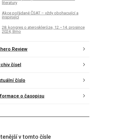
literatury
Akce pořádané ČSAT – vždy obohacující a
inspirující
28. kongres o ateroskleróze, 12.–14. prosince
2024, Brno
thero Review
chiv čísel
tuální číslo
nformace o časopisu
tenější v tomto čísle