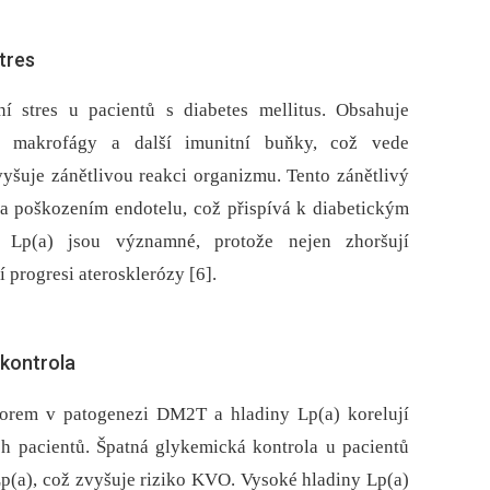
stres
í stres u pacientů s diabetes mellitus. Obsahuje
ují makrofágy a další imunitní buňky, což vede
yšuje zánětlivou reakci organizmu. Tento zánětlivý
í a poškozením endotelu, což přispívá k diabetickým
ti Lp(a) jsou významné, protože nejen zhoršují
í progresi aterosklerózy [6].
 kontrola
ktorem v patogenezi DM2T a hladiny Lp(a) korelují
h pacientů. Špatná glykemická kontrola u pacientů
(a), což zvyšuje riziko KVO. Vysoké hladiny Lp(a)