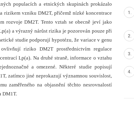
zných populacích a etnických skupinách prokázalo
) a rizikem vzniku DM2T, přičemž nízké koncentrace
em rozvoje DM2T. Tento vztah se obecně jeví jako
Lp(a) a výrazný nárůst rizika je pozorován pouze při
etické studie podporují hypotézu, že variace v genu
, ovlivňují riziko DM2T prostřednictvím regulace
centrací Lp(a). Na druhé straně, informace o vztahu
ednoznačné a omezené. Některé studie popisují
1T, zatímco jiné neprokazují významnou souvislost,
umu zaměřeného na objasnění těchto nesrovnalostí
 a DM1T.