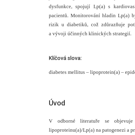
dysfunkce, spojují Lp(a) s kardiova
pacientů. Monitorování hladin Lp(a) b
rizik u diabetiků, což zdůrazňuje p
a vývoji účinných klinických strategií.
Klíčová slova:
diabetes mellitus – lipoprotein(a) – epi
Úvod
V odborné literatuře se objevuje
lipoproteinu(a)/Lp(a) na patogenezi a p