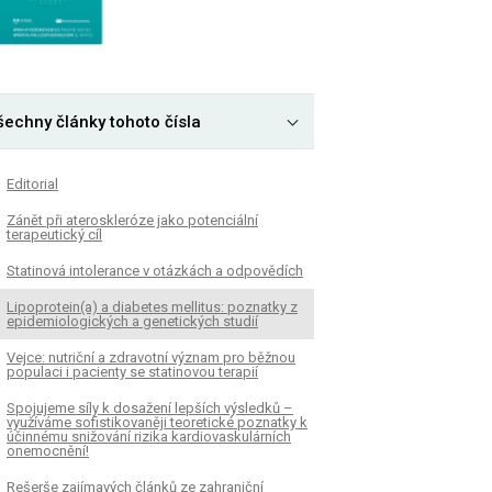
šechny články tohoto čísla
Editorial
Zánět při ateroskleróze jako potenciální
terapeutický cíl
Statinová intolerance v otázkách a odpovědích
Lipoprotein(a) a diabetes mellitus: poznatky z
epidemiologických a genetických studií
Vejce: nutriční a zdravotní význam pro běžnou
populaci i pacienty se statinovou terapií
Spojujeme síly k dosažení lepších výsledků –
využíváme sofistikovaněji teoretické poznatky k
účinnému snižování rizika kardiovaskulárních
onemocnění!
Rešerše zajímavých článků ze zahraniční