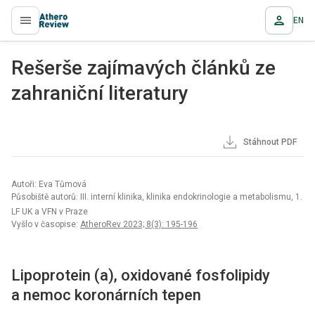
EN
proLékaře.cz
Rešerše zajímavých článků ze
zahraniční literatury
Stáhnout PDF
Autoři: Eva Tůmová
Působiště autorů: III. interní klinika, klinika endokrinologie a metabolismu, 1.
LF UK a VFN v Praze
Vyšlo v časopise:
AtheroRev 2023; 8(3): 195-196
Lipoprotein (a), oxidované fosfolipidy
a nemoc koronárních tepen