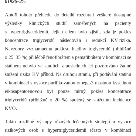
01926–2>.
Autoři tohoto přehledu do detailů rozebrali veškeré dostupné
výsledky klinických studií zaměřených na pacienty
s hypertriglyceridemií. Jejich cílem bylo zjistit, zda je pokles
koncentrace triglyceridů následován i redukcí KV-rizika.
Navzdory významnému poklesu hladiny triglyceridů (přibližně
o 25–35 %) při léčbě fenofibrátem a pemafibrátem v kombinaci se
statinem nebylo ve studiích z posledních let pozorováno žádné
snížení rizika KV-příhod. Na druhou stranu, při podávání statinu
v kombinaci s vysoce purifikovanou omega-3 mastnou kyselinou
eikosapentoenovou byl pouze mírný pokles koncentrace
triglyceridů (přibližně o 20 %) spojený se snížením incidence
KVO.
Takto rozdílné výstupy různých léčebných strategií u vysoce
rizikových osob s hypertriglyceridemií (často v kombinaci