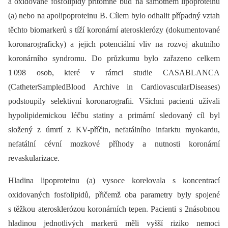
a oxidované fosfolipidy přítomné buď na samotném lipoproteinu
(a) nebo na apolipoproteinu B. Cílem bylo odhalit případný vztah
těchto biomarkerů s tíží koronární aterosklerózy (dokumentované
koronarograficky) a jejich potenciální vliv na rozvoj akutního
koronárního syndromu. Do průzkumu bylo zařazeno celkem
1 098 osob, které v rámci studie CASABLANCA
(CatheterSampledBlood Archive in CardiovascularDiseases)
podstoupily selektivní koronarografii. Všichni pacienti užívali
hypolipidemickou léčbu statiny a primární sledovaný cíl byl
složený z úmrtí z KV-příčin, nefatálního infarktu myokardu,
nefatální cévní mozkové příhody a nutnosti koronární
revaskularizace.
Hladina lipoproteinu (a) vysoce korelovala s koncentrací
oxidovaných fosfolipidů, přičemž oba parametry byly spojené
s těžkou aterosklerózou koronárních tepen. Pacienti s 2násobnou
hladinou jednotlivých markerů měli vyšší riziko nemoci