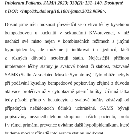
Intolerant Patients. JAMA 2023; 330(2): 131–140. Dostupné
z DOI: <http://dx.doi.org/10.1001/jama.2023.9696>.
Dosud jsme měli možnost přesvědčit se o vlivu léčby kyselinou
bempedoovou u pacientů v sekundární KV-prevenci, v níž
nachází své místo nejen v kombinačních režimech s jinými
hypolipidemiky, ale můžeme ji indikovat i u jedinců, kteří
z různých důvodů netolerují statin. Nejčastější příčinou
intolerance léčby statiny je svalová bolest či slabost, takzvané
SAMS (Statin Associated Muscle Symptoms). Tyto obtíže nebyly
při podávání kyseliny bempedoové popisovány zřejmě z důvodu
aktivace proléčiva až v cytoplazmě jaterní buňky. Účinná látka
tedy působí přímo v hepatocytu a svalové buňky zůstávají od
případných nežádoucích účinků uchráněné. SAMS bývají
popisovány nezanedbatelnou skupinou našich pacientů, proto
i v rámci primární prevence uvítáme další hypolipidemikum, které
budeme moci v případě intolerance statinu indikovat.