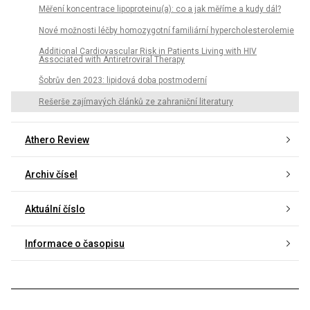
Měření koncentrace lipoproteinu(a): co a jak měříme a kudy dál?
Nové možnosti léčby homozygotní familiární hypercholesterolemie
Additional Cardiovascular Risk in Patients Living with HIV
Associated with Antiretroviral Therapy
Šobrův den 2023: lipidová doba postmoderní
Rešerše zajímavých článků ze zahraniční literatury
Athero Review
Archiv čísel
Aktuální číslo
Informace o časopisu