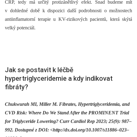
CRP, tedy má určitý protizánětlivý efekt. Snad budeme mít
v dohledné době k dispozici další podrobnosti o možnostech
antiinflamatorní terapie u KV-rizikových pacientů, která skýtá
velký potenciál.
Jak se postavit k léčbě
hypertriglyceridemie a kdy indikovat
fibráty?
Chukwurah MI, Miller M. Fibrates, Hypertriglyceridemia, and
CVD Risk: Where Do We Stand After the PROMINENT Trial
for Triglyceride Lowering? Curr Cardiol Rep 2023; 25(9): 987–
992. Dostupné z DOI: <http://dx.doi.org/10.1007/s11886–023–