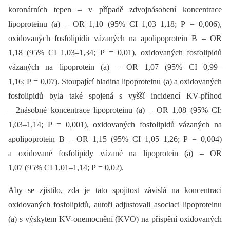
koronárních tepen –⁠ v případě zdvojnásobení koncentrace
lipoproteinu (a) –⁠ OR 1,10 (95% CI 1,03–1,18; P = 0,006),
oxidovaných fosfolipidů vázaných na apolipoprotein B –⁠ OR
1,18 (95% CI 1,03–1,34; P = 0,01), oxidovaných fosfolipidů
vázaných na lipoprotein (a) –⁠ OR 1,07 (95% CI 0,99–
1,16; P = 0,07). Stoupající hladina lipoproteinu (a) a oxidovaných
fosfolipidů byla také spojená s vyšší incidencí KV-příhod
–⁠ 2násobné koncentrace lipoproteinu (a) –⁠ OR 1,08 (95% CI:
1,03–1,14; P = 0,001), oxidovaných fosfolipidů vázaných na
apolipoprotein B –⁠ OR 1,15 (95% CI 1,05–1,26; P = 0,004)
a oxidované fosfolipidy vázané na lipoprotein (a) –⁠ OR
1,07 (95% CI 1,01–1,14; P = 0,02).
Aby se zjistilo, zda je tato spojitost závislá na koncentraci
oxidovaných fosfolipidů, autoři adjustovali asociaci lipoproteinu
(a) s výskytem KV-onemocnění (KVO) na přispění oxidovaných