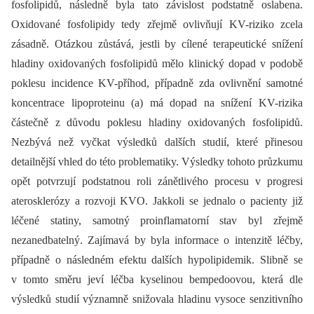
fosfolipidů, následně byla tato závislost podstatně oslabena.
Oxidované fosfolipidy tedy zřejmě ovlivňují KV-riziko zcela
zásadně. Otázkou zůstává, jestli by cílené terapeutické snížení
hladiny oxidovaných fosfolipidů mělo klinický dopad v podobě
poklesu incidence KV-příhod, případně zda ovlivnění samotné
koncentrace lipoproteinu (a) má dopad na snížení KV-rizika
částečně z důvodu poklesu hladiny oxidovaných fosfolipidů.
Nezbývá než vyčkat výsledků dalších studií, které přinesou
detailnější vhled do této problematiky. Výsledky tohoto průzkumu
opět potvrzují podstatnou roli zánětlivého procesu v progresi
atero­sklerózy a rozvoji KVO. Jakkoli se jednalo o pacienty již
léčené statiny, samotný proinflamatorní stav byl zřejmě
nezanedbatelný. Zajímavá by byla informace o intenzitě léčby,
případně o následném efektu dalších hypolipidemik. Slibně se
v tomto směru jeví léčba kyselinou bempedoovou, která dle
výsledků studií významně snižovala hladinu vysoce senzitivního