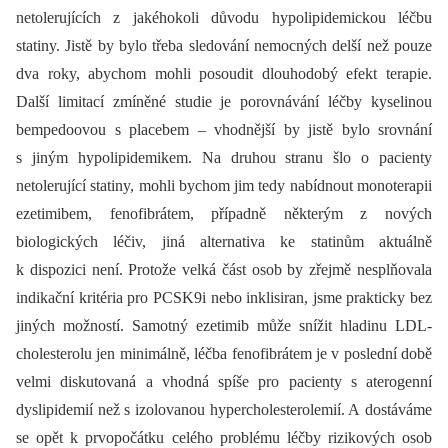
netolerujících z jakéhokoli důvodu hypolipidemickou léčbu
statiny. Jistě by bylo třeba sledování nemocných delší než pouze
dva roky, abychom mohli posoudit dlouhodobý efekt terapie.
Další limitací zmíněné studie je porovnávání léčby kyselinou
bempedoovou s placebem –⁠ vhodnější by jistě bylo srovnání
s jiným hypolipid­emikem. Na druhou stranu šlo o pacienty
netolerující statiny, mohli bychom jim tedy nabídnout monoterapii
ezetimibem, feno­fibrátem, případně některým z nových
biologických léčiv, jiná alternativa ke statinům aktuálně
k dispozici není. Protože velká část osob by zřejmě nesplňovala
indikační kritéria pro PCSK9i nebo inklisiran, jsme prakticky bez
jiných možností. Samotný ezetimib může snížit hladinu LDL-
cholesterolu jen minimálně, léčba fenofibrátem je v poslední době
velmi diskutovaná a vhodná spíše pro pacienty s aterogenní
dyslipidemií než s izolovanou hypercholesterolemií. A dostáváme
se opět k prvopočátku celého problému léčby rizikových osob