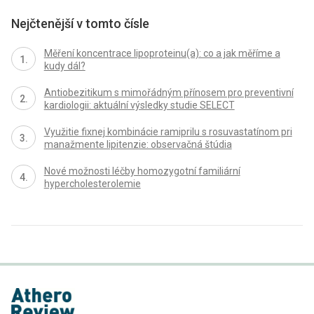
Nejčtenější v tomto čísle
Měření koncentrace lipoproteinu(a): co a jak měříme a
kudy dál?
Antiobezitikum s mimořádným přínosem pro preventivní
kardiologii: aktuální výsledky studie SELECT
Využitie fixnej kombinácie ramiprilu s rosuvastatínom pri
manažmente lipitenzie: observačná štúdia
Nové možnosti léčby homozygotní familiární
hypercholesterolemie
proLékaře.cz