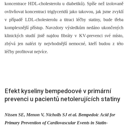
koncentrace HDL-cholesterolu u diabetiků). Spíše než izolovaně
ovlivňovat koncentraci triglyceridů jako takovou, jak jsme zvyklí
v případě LDL-cholesterolu a titraci léčby statiny, bude třeba
komplexnější přístup. Navzdory výsledkům nedáno ukončených
klinických studií jistě najdou fibráty v KV-prevenci své místo,
zbývá jen nalézt ty nejvhodnější nemocné, kteří budou z této
léčby profitovat nejvíce.
Efekt kyseliny bempedoové v primární
prevenci u pacientů netolerujících statiny
Nissen SE, Menon V, Nicholls SJ et al. Bempedoic Acid for
Primary Prevention of Cardiovascular Events in Statin-