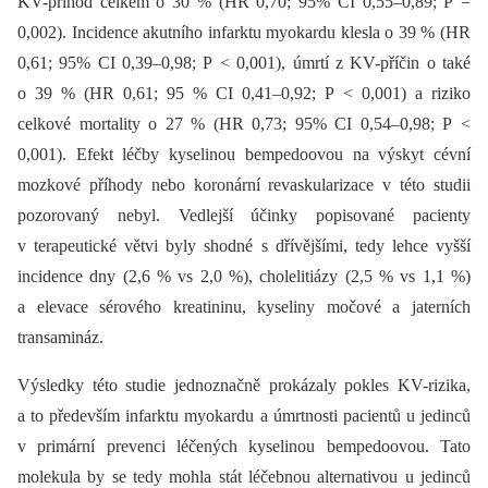
KV-příhod celkem o 30 % (HR 0,70; 95% CI 0,55–0,89; P =
0,002). Incidence akutního infarktu myokardu klesla o 39 % (HR
0,61; 95% CI 0,39–0,98; P < 0,001), úmrtí z KV-příčin o také
o 39 % (HR 0,61; 95 % CI 0,41–0,92; P < 0,001) a riziko
celkové mortality o 27 % (HR 0,73; 95% CI 0,54–0,98; P <
0,001). Efekt léčby kyselinou bempedoovou na výskyt cévní
mozkové příhody nebo koronární revaskularizace v této studii
pozorovaný nebyl. Vedlejší účinky popisované pacienty
v terapeutické větvi byly shodné s dřívějšími, tedy lehce vyšší
incidence dny (2,6 % vs 2,0 %), cholelitiázy (2,5 % vs 1,1 %)
a elevace sérového kreatininu, kyseliny močové a jaterních
transamináz.
Výsledky této studie jednoznačně prokázaly pokles KV-rizika,
a to především infarktu myokardu a úmrtnosti pacientů u jedinců
v primární prevenci léčených kyselinou bempedoovou. Tato
molekula by se tedy mohla stát léčebnou alternativou u jedinců