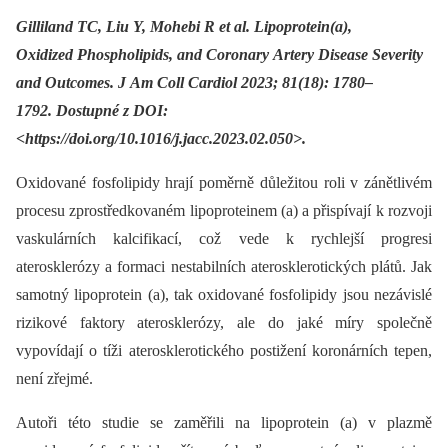
Gilliland TC, Liu Y, Mohebi R et al. Lipoprotein(a),
Oxidized Phospholipids, and Coronary Artery Disease Severity
and Outcomes. J Am Coll Cardiol 2023; 81(18): 1780–
1792. Dostupné z DOI:
<https://doi.org/10.1016/j.jacc.2023.02.050>.
Oxidované fosfolipidy hrají poměrně důležitou roli v zánětlivém
procesu zprostředkovaném lipoproteinem (a) a přispívají k rozvoji
vaskulárních kalcifikací, což vede k rychlejší progresi
aterosklerózy a formaci nestabilních aterosklerotických plátů. Jak
samotný lipoprotein (a), tak oxidované fos­folipidy jsou nezávislé
rizikové faktory aterosklerózy, ale do jaké míry společně
vypovídají o tíži aterosklerotického postižení koronárních tepen,
není zřejmé.
Autoři této studie se zaměřili na lipoprotein (a) v plazmě