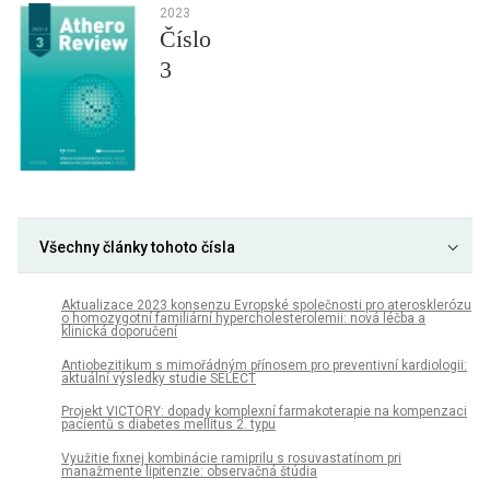
2023
Číslo
3
Všechny články tohoto čísla
Aktualizace 2023 konsenzu Evropské společnosti pro aterosklerózu
o homozygotní familiární hypercholesterolemii: nová léčba a
klinická doporučení
Antiobezitikum s mimořádným přínosem pro preventivní kardiologii:
aktuální výsledky studie SELECT
Projekt VICTORY: dopady komplexní farmakoterapie na kompenzaci
pacientů s diabetes mellitus 2. typu
Využitie fixnej kombinácie ramiprilu s rosuvastatínom pri
manažmente lipitenzie: observačná štúdia