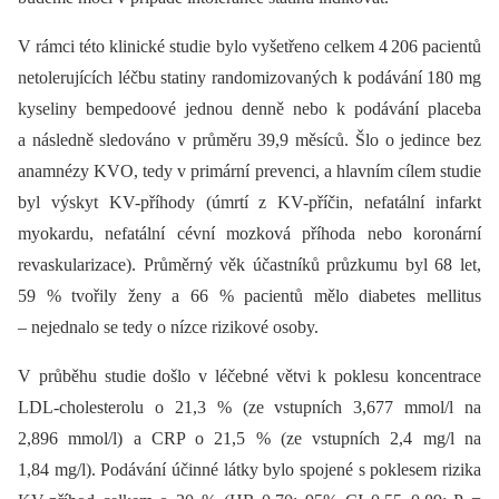
V rámci této klinické studie bylo vyšetřeno celkem 4 206 pacientů
netolerujících léčbu statiny randomizovaných k podávání 180 mg
kyseliny bempedoové jednou denně nebo k podávání placeba
a následně sledováno v průměru 39,9 měsíců. Šlo o jedince bez
anamnézy KVO, tedy v primární prevenci, a hlavním cílem studie
byl výskyt KV-příhody (úmrtí z KV-příčin, nefatální infarkt
myokardu, nefatální cévní mozková příhoda nebo koronární
revaskularizace). Průměrný věk účastníků průzkumu byl 68 let,
59 % tvořily ženy a 66 % pacientů mělo diabetes mellitus
–⁠ nejednalo se tedy o nízce rizikové osoby.
V průběhu studie došlo v léčebné větvi k poklesu koncentrace
LDL-cholesterolu o 21,3 % (ze vstupních 3,677 mmol/l na
2,896 mmol/l) a CRP o 21,5 % (ze vstupních 2,4 mg/l na
1,84 mg/l). Podávání účinné látky bylo spojené s poklesem rizika