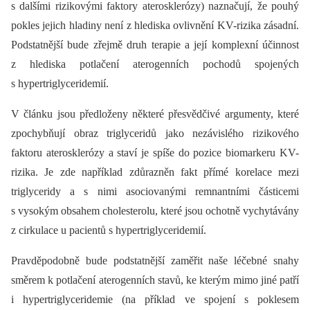
s dalšími rizikovými faktory aterosklerózy) naznačují, že pouhý
pokles jejich hladiny není z hlediska ovlivnění KV-rizika zásadní.
Podstatnější bude zřejmě druh terapie a její komplexní účinnost
z hlediska potlačení aterogenních pochodů spojených
s hypertriglyceridemií.
V článku jsou předloženy některé přesvědčivé argumenty, které
zpochybňují obraz triglyceridů jako nezávislého rizikového
faktoru aterosklerózy a staví je spíše do pozice biomarkeru KV-
rizika. Je zde například zdůrazněn fakt přímé korelace mezi
triglyceridy a s nimi asociovanými remnantními částicemi
s vysokým obsahem cholesterolu, které jsou ochotně vychytávány
z cirkulace u pacientů s hypertriglyceridemií.
Pravděpodobně bude podstatnější zaměřit naše léčebné snahy
směrem k potlačení aterogenních stavů, ke kterým mimo jiné patří
i hypertriglyceridemie (na příklad ve spojení s poklesem